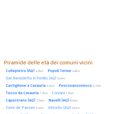
Piramide delle età dei comuni vicini
Collepietro (AQ)
Popoli Terme
4,0km
4,8km
San Benedetto in Perillis (AQ)
5,6km
Castiglione a Casauria
Pescosansonesco
6,4km
6,7km
Tocco da Casauria
Corvara
7,2km
7,9km
Capestrano (AQ)
Navelli (AQ)
7,9km
8,5km
Torre de' Passeri
Vittorito (AQ)
9,4km
9,6km