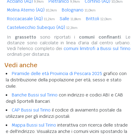
Acciano (AQ)
Pietranico
Corfinio (AQ)
9,9km
9,9km
10,0km
Molina Aterno (AQ)
Bolognano
10,3km
11,0km
Roccacasale (AQ)
Salle
Brittoli
11,2km
11,8km
12,0km
Castelvecchio Subequo (AQ)
12,3km
In
grassetto
sono riportati i
comuni confinanti
. Le
distanze sono calcolate in linea d'aria dal centro urbano.
Vedi l'elenco completo dei
comuni limitrofi a Bussi sul Tirino
ordinati per distanza.
Vedi anche
Piramide delle età Provincia di Pescara 2025
grafico con
la distribuzione della popolazione per età, sesso e stato
civile.
Banche Bussi sul Tirino
con indirizzo e codici ABI e CAB
degli Sportelli Bancari.
CAP Bussi sul Tirino
il codice di avviamento postale da
utilizzare per gli indirizzi postali.
Mappa Bussi sul Tirino
interattiva con ricerca delle strade
e dell'indirizzo. Visualizza anche i comuni vicini spostando la