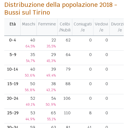
Distribuzione della popolazione 2018 -
Bussi sul Tirino
Età
Maschi
Femmine
Celibi
Coniugati
Vedovi
Divorziat
/Nubili
/e
/e
/e
0-4
40
22
62
0
0
64,5%
35,5%
5-9
35
29
64
0
0
54,7%
45,3%
10-14
40
39
79
0
0
50,6%
49,4%
15-19
50
38
88
0
0
56,8%
43,2%
20-24
52
54
106
0
0
49,1%
50,9%
25-29
53
65
110
8
0
44,9%
55,1%
30-34
59
63
81
41
0