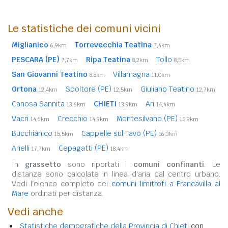
Le statistiche dei comuni vicini
Miglianico
Torrevecchia Teatina
6,9km
7,4km
PESCARA (PE)
Ripa Teatina
Tollo
7,7km
8,2km
8,5km
San Giovanni Teatino
Villamagna
8,8km
11,0km
Ortona
Spoltore (PE)
Giuliano Teatino
12,4km
12,5km
12,7km
Canosa Sannita
CHIETI
Ari
13,6km
13,9km
14,4km
Vacri
Crecchio
Montesilvano (PE)
14,6km
14,9km
15,3km
Bucchianico
Cappelle sul Tavo (PE)
15,5km
16,3km
Arielli
Cepagatti (PE)
17,7km
18,4km
In
grassetto
sono riportati i
comuni confinanti
. Le
distanze sono calcolate in linea d'aria dal centro urbano.
Vedi l'elenco completo dei
comuni limitrofi a Francavilla al
Mare
ordinati per distanza.
Vedi anche
Statistiche demografiche della Provincia di Chieti
con