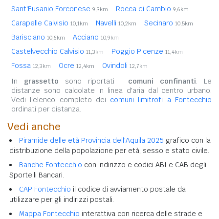
Sant'Eusanio Forconese
Rocca di Cambio
9,3km
9,6km
Carapelle Calvisio
Navelli
Secinaro
10,1km
10,2km
10,5km
Barisciano
Acciano
10,6km
10,9km
Castelvecchio Calvisio
Poggio Picenze
11,3km
11,4km
Fossa
Ocre
Ovindoli
12,3km
12,4km
12,7km
In
grassetto
sono riportati i
comuni confinanti
. Le
distanze sono calcolate in linea d'aria dal centro urbano.
Vedi l'elenco completo dei
comuni limitrofi a Fontecchio
ordinati per distanza.
Vedi anche
Piramide delle età Provincia dell'Aquila 2025
grafico con la
distribuzione della popolazione per età, sesso e stato civile.
Banche Fontecchio
con indirizzo e codici ABI e CAB degli
Sportelli Bancari.
CAP Fontecchio
il codice di avviamento postale da
utilizzare per gli indirizzi postali.
Mappa Fontecchio
interattiva con ricerca delle strade e