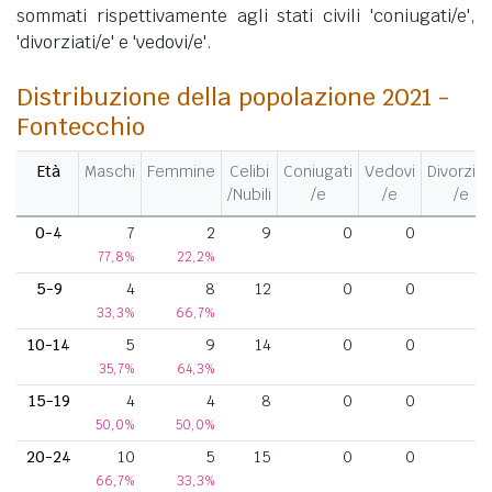
sommati rispettivamente agli stati civili 'coniugati/e',
'divorziati/e' e 'vedovi/e'.
Distribuzione della popolazione 2021 -
Fontecchio
Età
Maschi
Femmine
Celibi
Coniugati
Vedovi
Divorziat
/Nubili
/e
/e
/e
0-4
7
2
9
0
0
77,8%
22,2%
5-9
4
8
12
0
0
33,3%
66,7%
10-14
5
9
14
0
0
35,7%
64,3%
15-19
4
4
8
0
0
50,0%
50,0%
20-24
10
5
15
0
0
66,7%
33,3%