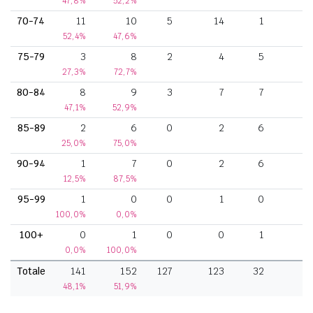
47,8%
52,2%
70-74
11
10
5
14
1
52,4%
47,6%
75-79
3
8
2
4
5
27,3%
72,7%
80-84
8
9
3
7
7
47,1%
52,9%
85-89
2
6
0
2
6
25,0%
75,0%
90-94
1
7
0
2
6
12,5%
87,5%
95-99
1
0
0
1
0
100,0%
0,0%
100+
0
1
0
0
1
0,0%
100,0%
Totale
141
152
127
123
32
1
48,1%
51,9%