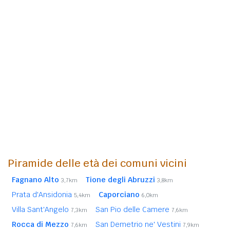
Piramide delle età dei comuni vicini
Fagnano Alto
Tione degli Abruzzi
3,7km
3,8km
Prata d'Ansidonia
Caporciano
5,4km
6,0km
Villa Sant'Angelo
San Pio delle Camere
7,3km
7,6km
Rocca di Mezzo
San Demetrio ne' Vestini
7,6km
7,9km