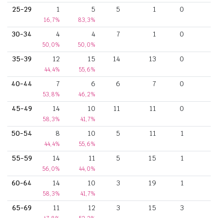
25-29
1
5
5
1
0
16,7%
83,3%
30-34
4
4
7
1
0
50,0%
50,0%
35-39
12
15
14
13
0
44,4%
55,6%
40-44
7
6
6
7
0
53,8%
46,2%
45-49
14
10
11
11
0
58,3%
41,7%
50-54
8
10
5
11
1
44,4%
55,6%
55-59
14
11
5
15
1
56,0%
44,0%
60-64
14
10
3
19
1
58,3%
41,7%
65-69
11
12
3
15
3