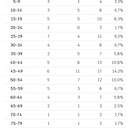
5-9
3
1
4
3,3%
10-14
3
5
8
6,7%
15-19
5
5
10
8,3%
20-24
2
0
2
1,7%
25-29
7
4
11
9,2%
30-34
4
4
8
6,7%
35-39
2
5
7
5,8%
40-44
5
8
13
10,8%
45-49
6
11
17
14,2%
50-54
5
7
12
10,0%
55-59
5
3
8
6,7%
60-64
4
3
7
5,8%
65-69
2
1
3
2,5%
70-74
1
1
2
1,7%
75-79
1
1
2
1,7%