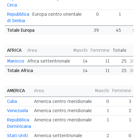
Ceca
Repubblica
Europa centro orientale
0
1
di Serbia
Totale Europa
39
45
8
AFRICA
Area
Maschi
Femmine
Totale
Marocco
Africa settentrionale
14
11
25
20,
Totale Africa
14
11
25
20,
AMERICA
Area
Maschi
Femmine
T
Cuba
America centro meridionale
0
3
Venezuela
America centro meridionale
1
2
Repubblica
America centro meridionale
1
1
Dominicana
Stati Uniti
America settentrionale
2
0