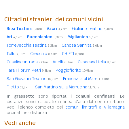
Cittadini stranieri dei comuni vicini
Ripa Teatina
Vacri
Giuliano Teatino
3,3km
3,7km
4,3km
Ari
Bucchianico
Miglianico
4,6km
5,3km
5,6km
Torrevecchia Teatina
Canosa Sannita
6,3km
6,6km
Tollo
Crecchio
CHIETI
7,1km
8,4km
8,8km
Casalincontrada
Arielli
Casacanditella
9,0km
9,5km
9,6km
Fara Filiorum Petri
Poggiofiorito
9,8km
10,9km
San Giovanni Teatino
Francavilla al Mare
10,9km
11,0km
Filetto
San Martino sulla Marrucina
11,2km
11,7km
In
grassetto
sono riportati i
comuni confinanti
. Le
distanze sono calcolate in linea d'aria dal centro urbano.
Vedi l'elenco completo dei
comuni limitrofi a Villamagna
ordinati per distanza.
Vedi anche