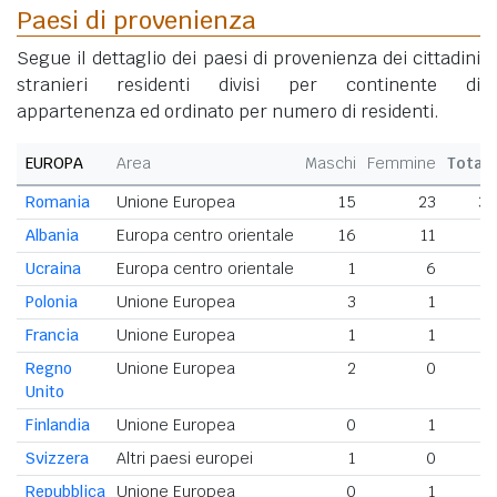
Paesi di provenienza
Segue il dettaglio dei paesi di provenienza dei cittadini
stranieri residenti divisi per continente di
appartenenza ed ordinato per numero di residenti.
EUROPA
Area
Maschi
Femmine
Total
Romania
Unione Europea
15
23
3
Albania
Europa centro orientale
16
11
2
Ucraina
Europa centro orientale
1
6
Polonia
Unione Europea
3
1
Francia
Unione Europea
1
1
Regno
Unione Europea
2
0
Unito
Finlandia
Unione Europea
0
1
Svizzera
Altri paesi europei
1
0
Repubblica
Unione Europea
0
1