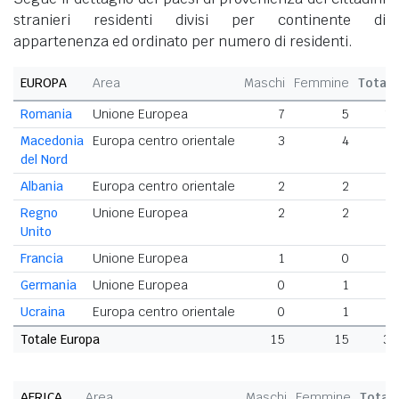
stranieri residenti divisi per continente di
appartenenza ed ordinato per numero di residenti.
EUROPA
Area
Maschi
Femmine
Totale
Romania
Unione Europea
7
5
12
Macedonia
Europa centro orientale
3
4
7
del Nord
Albania
Europa centro orientale
2
2
4
Regno
Unione Europea
2
2
4
Unito
Francia
Unione Europea
1
0
1
Germania
Unione Europea
0
1
1
Ucraina
Europa centro orientale
0
1
1
Totale Europa
15
15
30
AFRICA
Area
Maschi
Femmine
Total