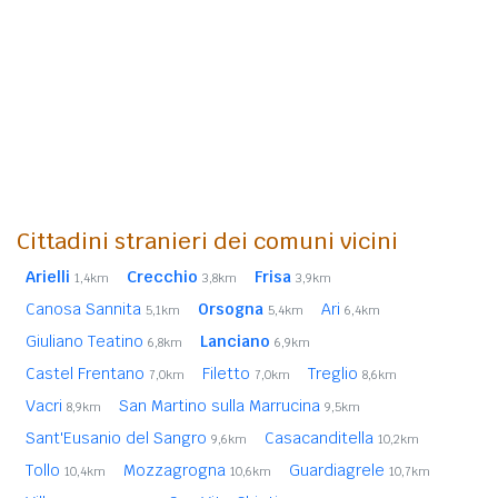
Cittadini stranieri dei comuni vicini
Arielli
Crecchio
Frisa
1,4km
3,8km
3,9km
Canosa Sannita
Orsogna
Ari
5,1km
5,4km
6,4km
Giuliano Teatino
Lanciano
6,8km
6,9km
Castel Frentano
Filetto
Treglio
7,0km
7,0km
8,6km
Vacri
San Martino sulla Marrucina
8,9km
9,5km
Sant'Eusanio del Sangro
Casacanditella
9,6km
10,2km
Tollo
Mozzagrogna
Guardiagrele
10,4km
10,6km
10,7km