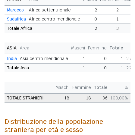
Marocco
Africa settentrionale
2
2
Sudafrica
Africa centro meridionale
0
1
Totale Africa
2
3
ASIA
Area
Maschi
Femmine
Totale
India
Asia centro meridionale
1
0
1
2,7
Totale Asia
1
0
1
2,7
Maschi
Femmine
Totale
%
TOTALE STRANIERI
18
18
36
100,00%
Distribuzione della popolazione
straniera per età e sesso