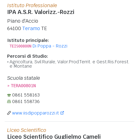
Istituto Professionale
IPA A.S.R. Valorizz.-Rozzi
Piano d'Accio
64100
Teramo
TE
Istituto principale:
Di Poppa - Rozzi
TEIS00800N
Percorsi di Studio:
Agricoltura, Svil.Rurale, Valor.Prod.Territ. e Gest.Ris.Forest.
e Montane
Scuola statale
»
TERA00801N
0861 558163
0861 558736
www.iisdipopparozzi.it
Liceo Scientifico
Liceo Scientifico Guglielmo Cameli