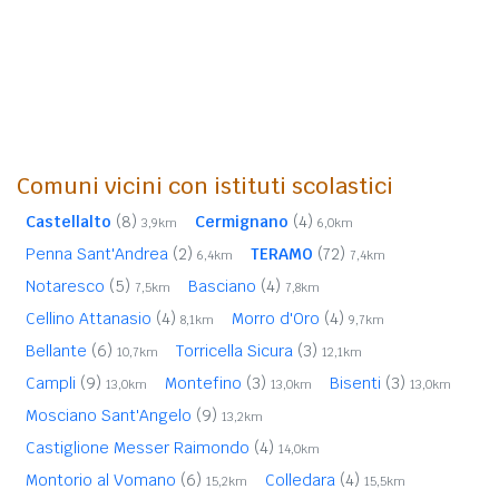
Comuni vicini con istituti scolastici
Castellalto
(8)
Cermignano
(4)
3,9km
6,0km
Penna Sant'Andrea
(2)
TERAMO
(72)
6,4km
7,4km
Notaresco
(5)
Basciano
(4)
7,5km
7,8km
Cellino Attanasio
(4)
Morro d'Oro
(4)
8,1km
9,7km
Bellante
(6)
Torricella Sicura
(3)
10,7km
12,1km
Campli
(9)
Montefino
(3)
Bisenti
(3)
13,0km
13,0km
13,0km
Mosciano Sant'Angelo
(9)
13,2km
Castiglione Messer Raimondo
(4)
14,0km
Montorio al Vomano
(6)
Colledara
(4)
15,2km
15,5km