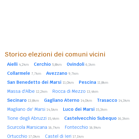
Storico elezioni dei comuni vicini
Aielli
Cerchio
Ovindoli
4,2km
5,8km
6,1km
Collarmele
Avezzano
7,7km
9,7km
San Benedetto dei Marsi
Pescina
11,0km
11,8km
Massa d'Albe
Rocca di Mezzo
12,2km
13,4km
Secinaro
Gagliano Aterno
Trasacco
13,8km
14,0km
14,3km
Magliano de' Marsi
Luco dei Marsi
14,5km
15,3km
Tione degli Abruzzi
Castelvecchio Subequo
15,4km
16,3km
Scurcola Marsicana
Fontecchio
16,7km
16,9km
Ortucchio
Castel di Ieri
17,0km
17,1km