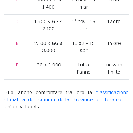
1.400
mar
D
1.400 <
GG
≤
1° nov - 15
12 ore
2.100
apr
E
2.100 <
GG
≤
15 ott - 15
14 ore
3.000
apr
F
GG
> 3.000
tutto
nessun
l'anno
limite
Puoi anche confrontare fra loro la
classificazione
climatica dei comuni della Provincia di Teramo
in
un'unica tabella.