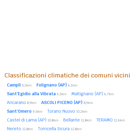
Classificazioni climatiche dei comuni vicini
Campli
Folignano (AP)
5,3km
6,1km
Sant'Egidio alla Vibrata
Maltignano (AP)
6,5km
6,7km
Ancarano
ASCOLI PICENO (AP)
8,9km
8,9km
Sant'Omero
Torano Nuovo
9,5km
10,2km
Castel di Lama (AP)
Bellante
TERAMO
10,8km
11,8km
12,6km
Nereto
Torricella Sicura
12,8km
12,8km