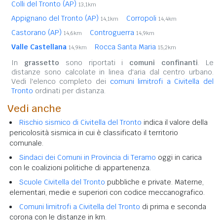
Colli del Tronto (AP)
13,1km
Appignano del Tronto (AP)
Corropoli
14,1km
14,4km
Castorano (AP)
Controguerra
14,6km
14,9km
Valle Castellana
Rocca Santa Maria
14,9km
15,2km
In
grassetto
sono riportati i
comuni confinanti
. Le
distanze sono calcolate in linea d'aria dal centro urbano.
Vedi l'elenco completo dei
comuni limitrofi a Civitella del
Tronto
ordinati per distanza.
Vedi anche
Rischio sismico di Civitella del Tronto
indica il valore della
pericolosità sismica in cui è classificato il territorio
comunale.
Sindaci dei Comuni in Provincia di Teramo
oggi in carica
con le coalizioni politiche di appartenenza.
Scuole Civitella del Tronto
pubbliche e private. Materne,
elementari, medie e superiori con codice meccanografico.
Comuni limitrofi a Civitella del Tronto
di prima e seconda
corona con le distanze in km.