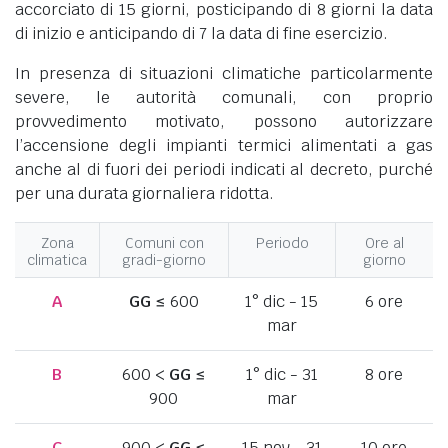
accorciato di 15 giorni, posticipando di 8 giorni la data
di inizio e anticipando di 7 la data di fine esercizio.
In presenza di situazioni climatiche particolarmente
severe, le autorità comunali, con proprio
provvedimento motivato, possono autorizzare
l’accensione degli impianti termici alimentati a gas
anche al di fuori dei periodi indicati al decreto, purché
per una durata giornaliera ridotta.
Zona
Comuni con
Periodo
Ore al
climatica
gradi-giorno
giorno
A
GG
≤ 600
1° dic - 15
6 ore
mar
B
600 <
GG
≤
1° dic - 31
8 ore
900
mar
C
900 <
GG
≤
15 nov - 31
10 ore