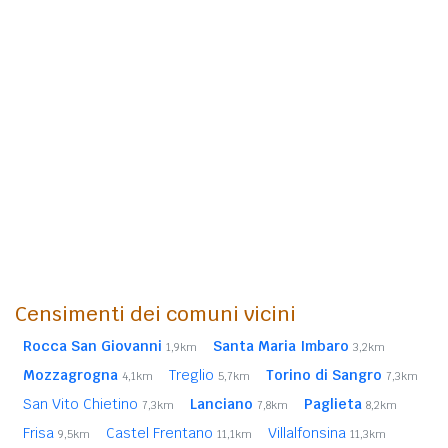
Censimenti dei comuni vicini
Rocca San Giovanni
Santa Maria Imbaro
1,9km
3,2km
Mozzagrogna
Treglio
Torino di Sangro
4,1km
5,7km
7,3km
San Vito Chietino
Lanciano
Paglieta
7,3km
7,8km
8,2km
Frisa
Castel Frentano
Villalfonsina
9,5km
11,1km
11,3km