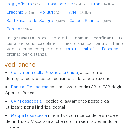
Poggiofiorito
Casalbordino
Ortona
13,1km
13,4km
14,1km
Crecchio
Pollutri
Arielli
14,2km
14,3km
14,5km
Sant'Eusanio del Sangro
Canosa Sannita
14,6km
16,0km
Perano
16,3km
In
grassetto
sono riportati i
comuni confinanti
. Le
distanze sono calcolate in linea d'aria dal centro urbano.
Vedi l'elenco completo dei
comuni limitrofi a Fossacesia
ordinati per distanza.
Vedi anche
Censimenti della Provincia di Chieti
, andamento
demografico storico dei censimenti della popolazione.
Banche Fossacesia
con indirizzo e codici ABI e CAB degli
Sportelli Bancari.
CAP Fossacesia
il codice di avviamento postale da
utilizzare per gli indirizzi postali.
Mappa Fossacesia
interattiva con ricerca delle strade e
dell'indirizzo. Visualizza anche i comuni vicini spostando la
mappa.