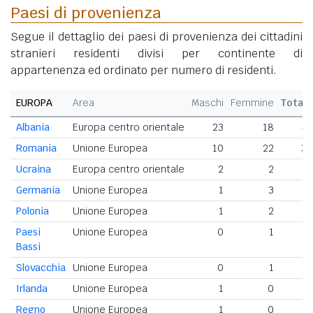
Paesi di provenienza
Segue il dettaglio dei paesi di provenienza dei cittadini
stranieri residenti divisi per continente di
appartenenza ed ordinato per numero di residenti.
EUROPA
Area
Maschi
Femmine
Totale
Albania
Europa centro orientale
23
18
41
Romania
Unione Europea
10
22
32
Ucraina
Europa centro orientale
2
2
4
Germania
Unione Europea
1
3
4
Polonia
Unione Europea
1
2
3
Paesi
Unione Europea
0
1
1
Bassi
Slovacchia
Unione Europea
0
1
1
Irlanda
Unione Europea
1
0
1
Regno
Unione Europea
1
0
1