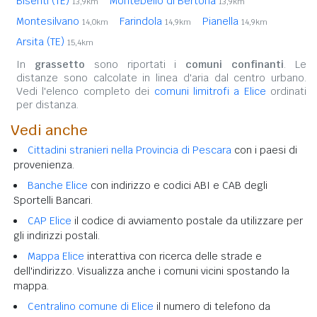
Bisenti (TE)
Montebello di Bertona
13,9km
13,9km
Montesilvano
Farindola
Pianella
14,0km
14,9km
14,9km
Arsita (TE)
15,4km
In
grassetto
sono riportati i
comuni confinanti
. Le
distanze sono calcolate in linea d'aria dal centro urbano.
Vedi l'elenco completo dei
comuni limitrofi a Elice
ordinati
per distanza.
Vedi anche
Cittadini stranieri nella Provincia di Pescara
con i paesi di
provenienza.
Banche Elice
con indirizzo e codici ABI e CAB degli
Sportelli Bancari.
CAP Elice
il codice di avviamento postale da utilizzare per
gli indirizzi postali.
Mappa Elice
interattiva con ricerca delle strade e
dell'indirizzo. Visualizza anche i comuni vicini spostando la
mappa.
Centralino comune di Elice
il numero di telefono da