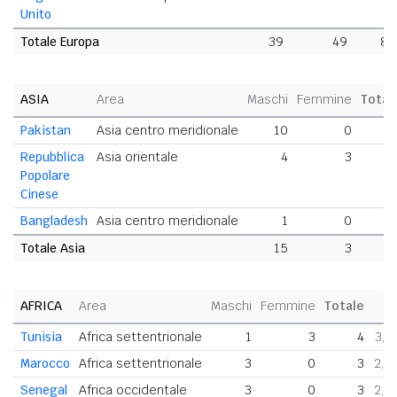
Unito
Totale Europa
39
49
88
ASIA
Area
Maschi
Femmine
Total
Pakistan
Asia centro meridionale
10
0
1
Repubblica
Asia orientale
4
3
Popolare
Cinese
Bangladesh
Asia centro meridionale
1
0
Totale Asia
15
3
1
AFRICA
Area
Maschi
Femmine
Totale
Tunisia
Africa settentrionale
1
3
4
3,1
Marocco
Africa settentrionale
3
0
3
2,3
Senegal
Africa occidentale
3
0
3
2,3