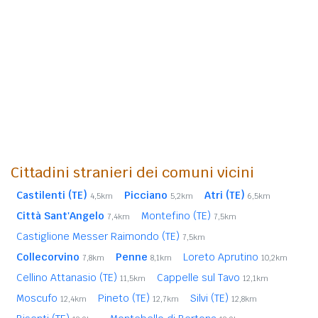
Cittadini stranieri dei comuni vicini
Castilenti (TE)
Picciano
Atri (TE)
4,5km
5,2km
6,5km
Città Sant'Angelo
Montefino (TE)
7,4km
7,5km
Castiglione Messer Raimondo (TE)
7,5km
Collecorvino
Penne
Loreto Aprutino
7,8km
8,1km
10,2km
Cellino Attanasio (TE)
Cappelle sul Tavo
11,5km
12,1km
Moscufo
Pineto (TE)
Silvi (TE)
12,4km
12,7km
12,8km