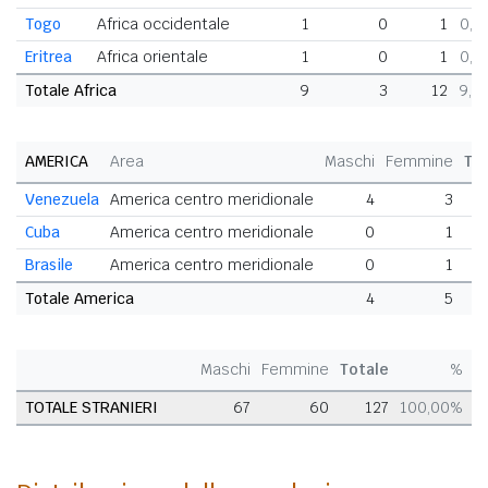
Togo
Africa occidentale
1
0
1
0,7
Eritrea
Africa orientale
1
0
1
0,7
Totale Africa
9
3
12
9,4
AMERICA
Area
Maschi
Femmine
To
Venezuela
America centro meridionale
4
3
Cuba
America centro meridionale
0
1
Brasile
America centro meridionale
0
1
Totale America
4
5
Maschi
Femmine
Totale
%
TOTALE STRANIERI
67
60
127
100,00%