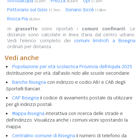
Introdacqua
Prezza
Opi
15,1km
16,6km
17,1km
Pettorano sul Gizio
Goriano Sicoli
17,7km
17,8km
Rocca Pia
18,2km
In
grassetto
sono riportati i
comuni confinanti
. Le
distanze sono calcolate in linea d'aria dal centro urbano.
Vedi l'elenco completo dei
comuni limitrofi a Bisegna
ordinati per distanza.
Vedi anche
Popolazione per età scolastica Provincia dell'Aquila 2025
distribuzione per età, dall'asilo nido alle scuole secondarie.
Banche Bisegna
con indirizzo e codici ABI e CAB degli
Sportelli Bancari.
CAP Bisegna
il codice di avviamento postale da utilizzare
per gli indirizzi postali.
Mappa Bisegna
interattiva con ricerca delle strade e
dell'indirizzo. Visualizza anche i comuni vicini spostando la
mappa.
Centralino comune di Bisegna
il numero di telefono da