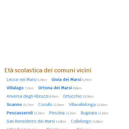
Età scolastica dei comuni vicini
Lecce nei Marsi
Gioia dei Marsi
6,0km
6,9km
Villalago
Ortona dei Marsi
7,1km
8,8km
Anversa degli Abruzzi
Ortucchio
8,9km
10,0km
Scanno
Cocullo
Villavallelonga
10,7km
12,5km
12,6km
Pescasseroli
Pescina
Bugnara
13,3km
14,2km
14,3km
San Benedetto dei Marsi
Collelongo
14,8km
14,8km