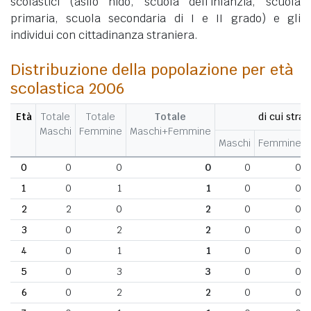
scolastici (asilo nido, scuola dell'infanzia, scuola
primaria, scuola secondaria di I e II grado) e gli
individui con cittadinanza straniera.
Distribuzione della popolazione per età
scolastica 2006
Età
Totale
Totale
Totale
di cui stran
Maschi
Femmine
Maschi+Femmine
Maschi
Femmine
0
0
0
0
0
0
1
0
1
1
0
0
2
2
0
2
0
0
3
0
2
2
0
0
4
0
1
1
0
0
5
0
3
3
0
0
6
0
2
2
0
0