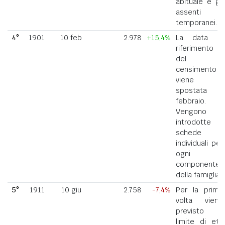
abituale e gli
assenti
temporanei.
4°
1901
10 feb
2.978
+15,4%
La data di
riferimento
del
censimento
viene
spostata a
febbraio.
Vengono
introdotte
schede
individuali per
ogni
componente
della famiglia.
5°
1911
10 giu
2.758
-7,4%
Per la prima
volta viene
previsto il
limite di età