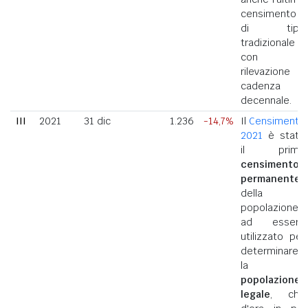
censimento
di tipo
tradizionale
con
rilevazione a
cadenza
decennale.
III
2021
31 dic
1.236
-14,7%
Il
Censimento
2021
è stato
il primo
censimento
permanente
della
popolazione
ad essere
utilizzato per
determinare
la
popolazione
legale
, che