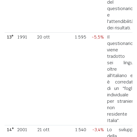
del
questionario
e
l'attendibilità
dei risultati.
13°
1991
20 ott
1.595
-5,5%
Il
questionario
viene
tradotto in
sei lingue
oltre
all'italiano ed
è corredato
di un "foglio
individuale
per straniero
non
residente in
Italia".
14°
2001
21 ott
1.540
-3,4%
Lo sviluppo
della