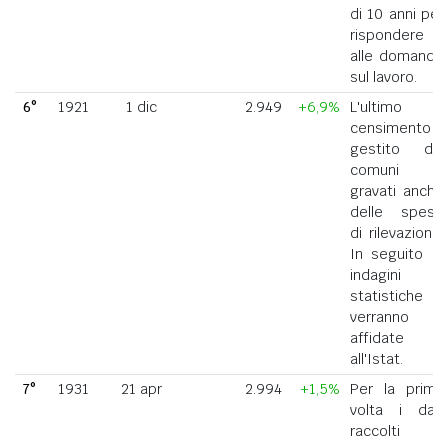
di 10 anni per
rispondere
alle domande
sul lavoro.
6°
1921
1 dic
2.949
+6,9%
L'ultimo
censimento
gestito dai
comuni
gravati anche
delle spese
di rilevazione.
In seguito le
indagini
statistiche
verranno
affidate
all'Istat.
7°
1931
21 apr
2.994
+1,5%
Per la prima
volta i dati
raccolti