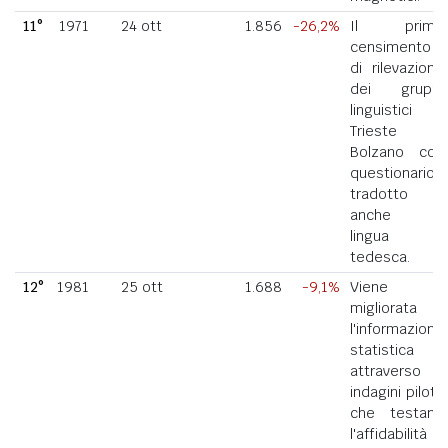
11°
1971
24 ott
1.856
-26,2%
Il primo
censimento
di rilevazione
dei gruppi
linguistici di
Trieste e
Bolzano con
questionario
tradotto
anche in
lingua
tedesca.
12°
1981
25 ott
1.688
-9,1%
Viene
migliorata
l'informazione
statistica
attraverso
indagini pilota
che testano
l'affidabilità