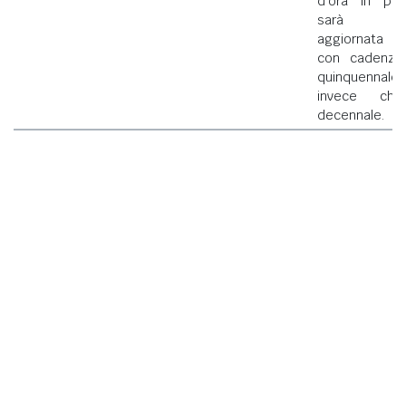
d'ora in poi
sarà
aggiornata
con cadenza
quinquennale
invece che
decennale.