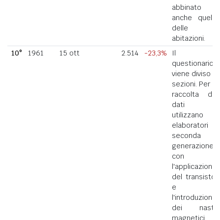
abbinato
anche quello
delle
abitazioni.
10°
1961
15 ott
2.514
-23,3%
Il
questionario
viene diviso in
sezioni. Per la
raccolta dei
dati si
utilizzano
elaboratori di
seconda
generazione
con
l'applicazione
del transistor
e
l'introduzione
dei nastri
magnetici.