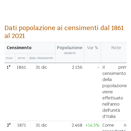
Dati popolazione ai censimenti dal 1861
al 2021
Censimento
Popolazione
Var %
Note
residenti
num.
anno
data rilevamento
1°
1861
31 dic
2.156
-
Il primo
censimento
della
popolazione
viene
effettuato
nell'anno
dell'unità
d'Italia.
2°
1871
31 dic
2.468
+14,5%
Come nel