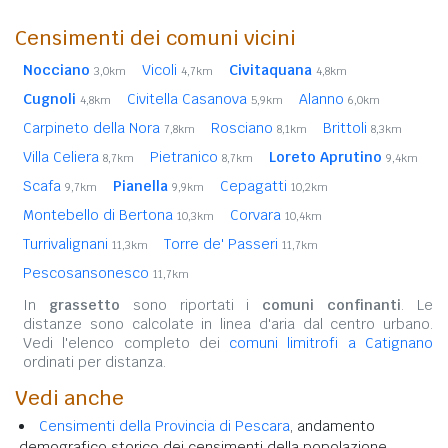
Censimenti dei comuni vicini
Nocciano
Vicoli
Civitaquana
3,0km
4,7km
4,8km
Cugnoli
Civitella Casanova
Alanno
4,8km
5,9km
6,0km
Carpineto della Nora
Rosciano
Brittoli
7,8km
8,1km
8,3km
Villa Celiera
Pietranico
Loreto Aprutino
8,7km
8,7km
9,4km
Scafa
Pianella
Cepagatti
9,7km
9,9km
10,2km
Montebello di Bertona
Corvara
10,3km
10,4km
Turrivalignani
Torre de' Passeri
11,3km
11,7km
Pescosansonesco
11,7km
In
grassetto
sono riportati i
comuni confinanti
. Le
distanze sono calcolate in linea d'aria dal centro urbano.
Vedi l'elenco completo dei
comuni limitrofi a Catignano
ordinati per distanza.
Vedi anche
Censimenti della Provincia di Pescara
, andamento
demografico storico dei censimenti della popolazione.