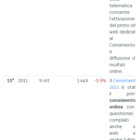
telematica
consente
l'attivazione
del primo sito
web dedicato
al
Censimento
e la
diffusione dei
risultati
online.
15°
2011
9 ott
1.449
-5,9%
Il
Censimento
2011
è stato
il primo
censimento
online
con i
questionari
compilati
anche via
web ed
anche l'ultimo