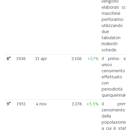
vengono
elaborati con
macchine
perforatrici
utilizzando
due
tabulatori
Hollerith a
schede.
8°
1936
21 apr
3.106
+3,7%
Il primo ed
unico
censimento
effettuato
con
periodicità
quinquennale.
9°
1951
4 nov
3.278
+5,5%
Il primo
censimento
della
popolazione
a cui è stato