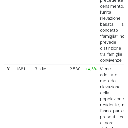
precedente
censimento,
l'unità di
rilevazione
basata sul
concetto di
"famiglia" non
prevede la
distinzione
tra famiglie e
convivenze.
3°
1881
31 dic
2.580
+4,5%
Viene
adottato il
metodo di
rilevazione
della
popolazione
residente, ne
fanno parte i
presenti con
dimora