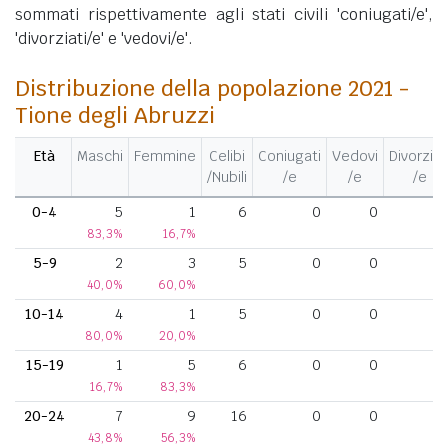
sommati rispettivamente agli stati civili 'coniugati/e',
'divorziati/e' e 'vedovi/e'.
Distribuzione della popolazione 2021 -
Tione degli Abruzzi
Età
Maschi
Femmine
Celibi
Coniugati
Vedovi
Divorziat
/Nubili
/e
/e
/e
0-4
5
1
6
0
0
83,3%
16,7%
5-9
2
3
5
0
0
40,0%
60,0%
10-14
4
1
5
0
0
80,0%
20,0%
15-19
1
5
6
0
0
16,7%
83,3%
20-24
7
9
16
0
0
43,8%
56,3%