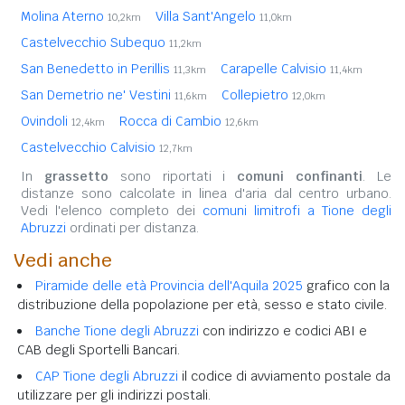
Molina Aterno
Villa Sant'Angelo
10,2km
11,0km
Castelvecchio Subequo
11,2km
San Benedetto in Perillis
Carapelle Calvisio
11,3km
11,4km
San Demetrio ne' Vestini
Collepietro
11,6km
12,0km
Ovindoli
Rocca di Cambio
12,4km
12,6km
Castelvecchio Calvisio
12,7km
In
grassetto
sono riportati i
comuni confinanti
. Le
distanze sono calcolate in linea d'aria dal centro urbano.
Vedi l'elenco completo dei
comuni limitrofi a Tione degli
Abruzzi
ordinati per distanza.
Vedi anche
Piramide delle età Provincia dell'Aquila 2025
grafico con la
distribuzione della popolazione per età, sesso e stato civile.
Banche Tione degli Abruzzi
con indirizzo e codici ABI e
CAB degli Sportelli Bancari.
CAP Tione degli Abruzzi
il codice di avviamento postale da
utilizzare per gli indirizzi postali.