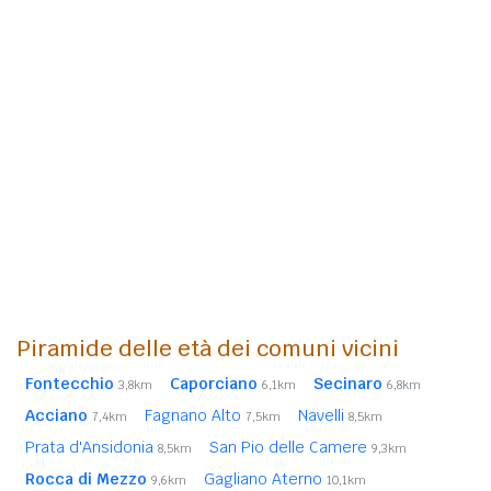
Piramide delle età dei comuni vicini
Fontecchio
Caporciano
Secinaro
3,8km
6,1km
6,8km
Acciano
Fagnano Alto
Navelli
7,4km
7,5km
8,5km
Prata d'Ansidonia
San Pio delle Camere
8,5km
9,3km
Rocca di Mezzo
Gagliano Aterno
9,6km
10,1km