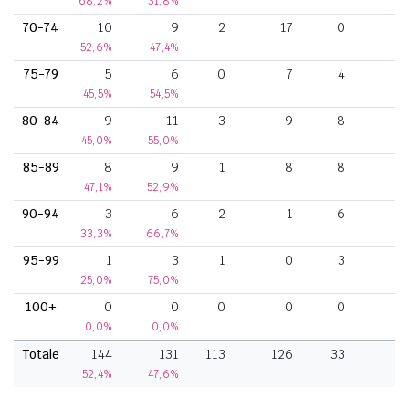
68,2%
31,8%
70-74
10
9
2
17
0
52,6%
47,4%
75-79
5
6
0
7
4
45,5%
54,5%
80-84
9
11
3
9
8
45,0%
55,0%
85-89
8
9
1
8
8
47,1%
52,9%
90-94
3
6
2
1
6
33,3%
66,7%
95-99
1
3
1
0
3
25,0%
75,0%
100+
0
0
0
0
0
0,0%
0,0%
Totale
144
131
113
126
33
52,4%
47,6%