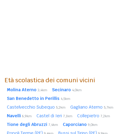
Età scolastica dei comuni vicini
Molina Aterno
Secinaro
3,4km
4,0km
San Benedetto in Perillis
4,5km
Castelvecchio Subequo
Gagliano Aterno
5,2km
5,7km
Navelli
Castel di Ieri
Collepietro
6,9km
7,1km
7,2km
Tione degli Abruzzi
Caporciano
7,4km
9,0km
Popoli Terme (PE)
Bussi sul Tirino (PE)
9,4km
9,9km