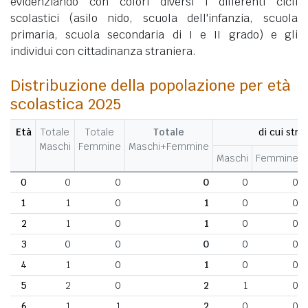
evidenziando con colori diversi i differenti cicli
scolastici (asilo nido, scuola dell'infanzia, scuola
primaria, scuola secondaria di I e II grado) e gli
individui con cittadinanza straniera.
Distribuzione della popolazione per età
scolastica 2025
Età
Totale
Totale
Totale
di cui stran
Maschi
Femmine
Maschi+Femmine
Maschi
Femmine
0
0
0
0
0
0
1
1
0
1
0
0
2
1
0
1
0
0
3
0
0
0
0
0
4
1
0
1
0
0
5
2
0
2
1
0
6
1
1
2
0
0