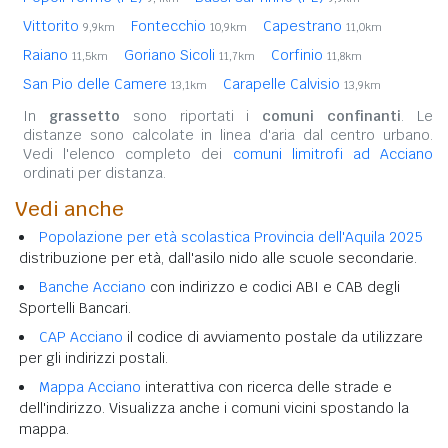
Vittorito
Fontecchio
Capestrano
9,9km
10,9km
11,0km
Raiano
Goriano Sicoli
Corfinio
11,5km
11,7km
11,8km
San Pio delle Camere
Carapelle Calvisio
13,1km
13,9km
In
grassetto
sono riportati i
comuni confinanti
. Le
distanze sono calcolate in linea d'aria dal centro urbano.
Vedi l'elenco completo dei
comuni limitrofi ad Acciano
ordinati per distanza.
Vedi anche
Popolazione per età scolastica Provincia dell'Aquila 2025
distribuzione per età, dall'asilo nido alle scuole secondarie.
Banche Acciano
con indirizzo e codici ABI e CAB degli
Sportelli Bancari.
CAP Acciano
il codice di avviamento postale da utilizzare
per gli indirizzi postali.
Mappa Acciano
interattiva con ricerca delle strade e
dell'indirizzo. Visualizza anche i comuni vicini spostando la
mappa.