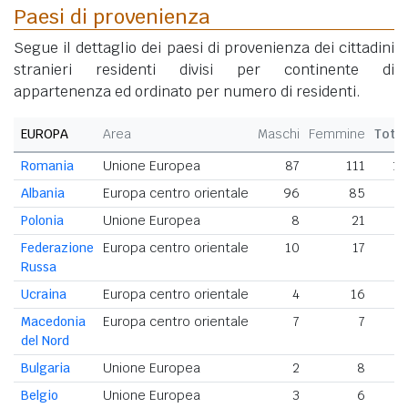
Paesi di provenienza
Segue il dettaglio dei paesi di provenienza dei cittadini
stranieri residenti divisi per continente di
appartenenza ed ordinato per numero di residenti.
EUROPA
Area
Maschi
Femmine
Tota
Romania
Unione Europea
87
111
19
Albania
Europa centro orientale
96
85
1
Polonia
Unione Europea
8
21
2
Federazione
Europa centro orientale
10
17
Russa
Ucraina
Europa centro orientale
4
16
2
Macedonia
Europa centro orientale
7
7
del Nord
Bulgaria
Unione Europea
2
8
Belgio
Unione Europea
3
6