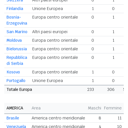
Svizzera
Altri paesi europei
0
1
Finlandia
Unione Europea
1
0
Bosnia-
Europa centro orientale
0
1
Erzegovina
San Marino
Altri paesi europei
0
1
Moldova
Europa centro orientale
0
1
Bielorussia
Europa centro orientale
0
1
Repubblica
Europa centro orientale
0
1
di Serbia
Kosovo
Europa centro orientale
1
0
Portogallo
Unione Europea
1
0
Totale Europa
233
306
53
AMERICA
Area
Maschi
Femmine
T
Brasile
America centro meridionale
8
11
Venezuela
America centro meridionale
4
10