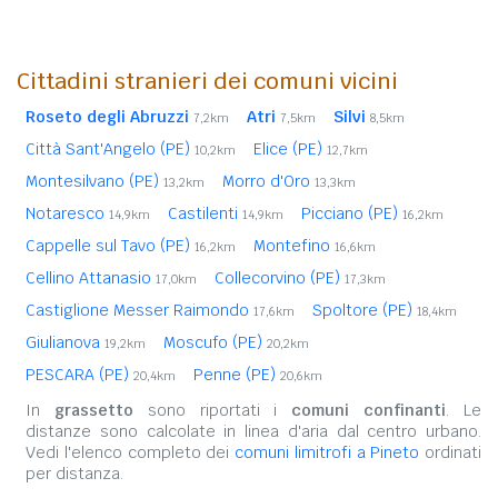
Cittadini stranieri dei comuni vicini
Roseto degli Abruzzi
Atri
Silvi
7,2km
7,5km
8,5km
Città Sant'Angelo (PE)
Elice (PE)
10,2km
12,7km
Montesilvano (PE)
Morro d'Oro
13,2km
13,3km
Notaresco
Castilenti
Picciano (PE)
14,9km
14,9km
16,2km
Cappelle sul Tavo (PE)
Montefino
16,2km
16,6km
Cellino Attanasio
Collecorvino (PE)
17,0km
17,3km
Castiglione Messer Raimondo
Spoltore (PE)
17,6km
18,4km
Giulianova
Moscufo (PE)
19,2km
20,2km
PESCARA (PE)
Penne (PE)
20,4km
20,6km
In
grassetto
sono riportati i
comuni confinanti
. Le
distanze sono calcolate in linea d'aria dal centro urbano.
Vedi l'elenco completo dei
comuni limitrofi a Pineto
ordinati
per distanza.