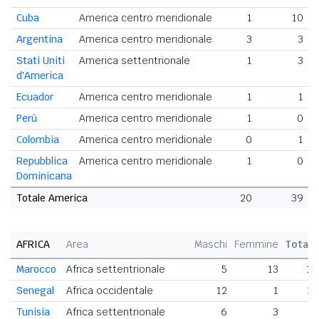
Cuba
America centro meridionale
1
10
Argentina
America centro meridionale
3
3
Stati Uniti
America settentrionale
1
3
d'America
Ecuador
America centro meridionale
1
1
Perù
America centro meridionale
1
0
Colombia
America centro meridionale
0
1
Repubblica
America centro meridionale
1
0
Dominicana
Totale America
20
39
AFRICA
Area
Maschi
Femmine
Totale
Marocco
Africa settentrionale
5
13
18
Senegal
Africa occidentale
12
1
13
Tunisia
Africa settentrionale
6
3
9