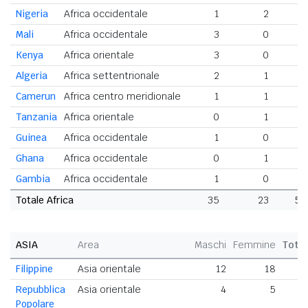
Nigeria
Africa occidentale
1
2
3
Mali
Africa occidentale
3
0
3
Kenya
Africa orientale
3
0
3
Algeria
Africa settentrionale
2
1
3
Camerun
Africa centro meridionale
1
1
2
Tanzania
Africa orientale
0
1
1
Guinea
Africa occidentale
1
0
1
Ghana
Africa occidentale
0
1
1
Gambia
Africa occidentale
1
0
1
Totale Africa
35
23
58
ASIA
Area
Maschi
Femmine
Tota
Filippine
Asia orientale
12
18
3
Repubblica
Asia orientale
4
5
Popolare