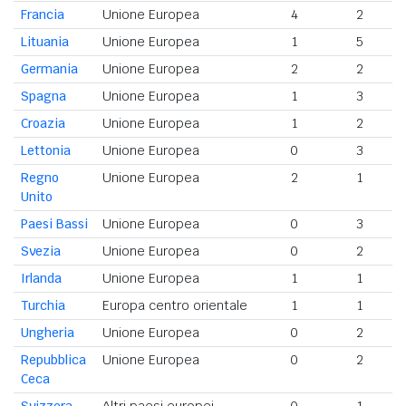
Francia
Unione Europea
4
2
Lituania
Unione Europea
1
5
Germania
Unione Europea
2
2
Spagna
Unione Europea
1
3
Croazia
Unione Europea
1
2
Lettonia
Unione Europea
0
3
Regno
Unione Europea
2
1
Unito
Paesi Bassi
Unione Europea
0
3
Svezia
Unione Europea
0
2
Irlanda
Unione Europea
1
1
Turchia
Europa centro orientale
1
1
Ungheria
Unione Europea
0
2
Repubblica
Unione Europea
0
2
Ceca