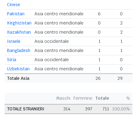
Cinese
Pakistan
Asia centro meridionale
6
0
Kirghizistan
Asia centro meridionale
0
2
Kazakhstan
Asia centro meridionale
0
2
Israele
Asia occidentale
1
1
Bangladesh
Asia centro meridionale
1
1
Siria
Asia occidentale
1
0
Uzbekistan
Asia centro meridionale
1
0
Totale Asia
26
29
5
Maschi
Femmine
Totale
%
TOTALE STRANIERI
314
397
711
100,00%