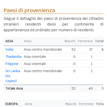
Paesi di provenienza
Segue il dettaglio dei paesi di provenienza dei cittadini
stranieri residenti divisi per continente di
appartenenza ed ordinato per numero di residenti.
ASIA
Area
Maschi
Femmine
Totale
India
Asia centro meridionale
52
37
89
Thailandia
Asia orientale
0
1
1
Filippine
Asia orientale
0
1
1
Sri Lanka
Asia centro meridionale
0
1
1
(ex
Ceylon)
Totale Asia
52
40
92
EUROPA
Area
Maschi
Femmine
Totale