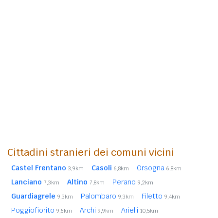
Cittadini stranieri dei comuni vicini
Castel Frentano
Casoli
Orsogna
3,9km
6,8km
6,8km
Lanciano
Altino
Perano
7,3km
7,8km
9,2km
Guardiagrele
Palombaro
Filetto
9,3km
9,3km
9,4km
Poggiofiorito
Archi
Arielli
9,6km
9,9km
10,5km