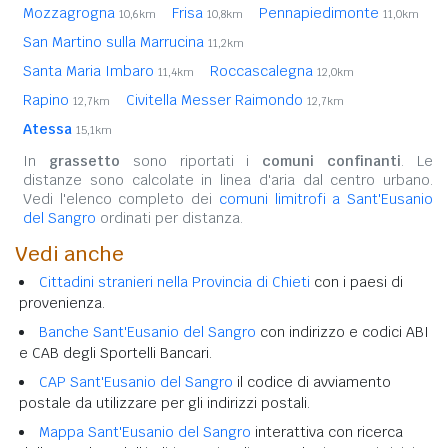
Mozzagrogna
Frisa
Pennapiedimonte
10,6km
10,8km
11,0km
San Martino sulla Marrucina
11,2km
Santa Maria Imbaro
Roccascalegna
11,4km
12,0km
Rapino
Civitella Messer Raimondo
12,7km
12,7km
Atessa
15,1km
In
grassetto
sono riportati i
comuni confinanti
. Le
distanze sono calcolate in linea d'aria dal centro urbano.
Vedi l'elenco completo dei
comuni limitrofi a Sant'Eusanio
del Sangro
ordinati per distanza.
Vedi anche
Cittadini stranieri nella Provincia di Chieti
con i paesi di
provenienza.
Banche Sant'Eusanio del Sangro
con indirizzo e codici ABI
e CAB degli Sportelli Bancari.
CAP Sant'Eusanio del Sangro
il codice di avviamento
postale da utilizzare per gli indirizzi postali.
Mappa Sant'Eusanio del Sangro
interattiva con ricerca