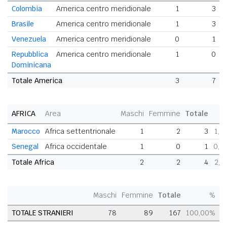
Colombia
America centro meridionale
1
3
Brasile
America centro meridionale
1
3
Venezuela
America centro meridionale
0
1
Repubblica
America centro meridionale
1
0
Dominicana
Totale America
3
7
AFRICA
Area
Maschi
Femmine
Totale
Marocco
Africa settentrionale
1
2
3
1,8
Senegal
Africa occidentale
1
0
1
0,6
Totale Africa
2
2
4
2,4
Maschi
Femmine
Totale
%
TOTALE STRANIERI
78
89
167
100,00%