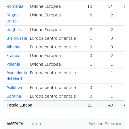
Romania
Unione Europea
10
24
34
Regno
Unione Europea
6
2
8
Unito
Ungheria
Unione Europea
2
2
4
Bielorussia
Europa centro orientale
1
3
4
Albania
Europa centro orientale
0
3
3
Francia
Unione Europea
0
2
2
Polonia
Unione Europea
1
1
2
Macedonia
Europa centro orientale
1
1
2
del Nord
Moldova
Europa centro orientale
0
1
1
Ucraina
Europa centro orientale
0
1
1
Totale Europa
21
40
61
AMERICA
Area
Maschi
Femmine
T