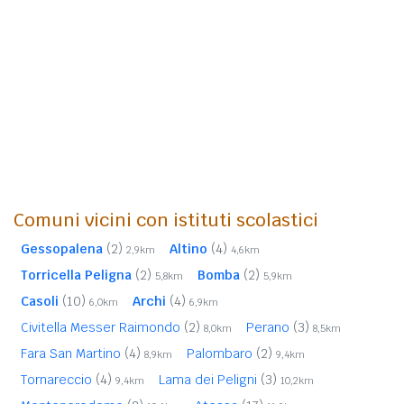
Comuni vicini con istituti scolastici
Gessopalena
(2)
Altino
(4)
2,9km
4,6km
Torricella Peligna
(2)
Bomba
(2)
5,8km
5,9km
Casoli
(10)
Archi
(4)
6,0km
6,9km
Civitella Messer Raimondo
(2)
Perano
(3)
8,0km
8,5km
Fara San Martino
(4)
Palombaro
(2)
8,9km
9,4km
Tornareccio
(4)
Lama dei Peligni
(3)
9,4km
10,2km