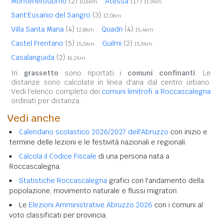
Montenerodomo
(2)
Atessa
(17)
10,6km
11,9km
Sant'Eusanio del Sangro
(3)
12,0km
Villa Santa Maria
(4)
Quadri
(4)
12,8km
15,4km
Castel Frentano
(5)
Guilmi
(2)
15,5km
15,9km
Casalanguida
(2)
16,2km
In
grassetto
sono riportati i
comuni confinanti
. Le
distanze sono calcolate in linea d'aria dal centro urbano.
Vedi l'elenco completo dei
comuni limitrofi a Roccascalegna
ordinati per distanza.
Vedi anche
Calendario scolastico 2026/2027 dell'Abruzzo
con inizio e
termine delle lezioni e le festività nazionali e regionali.
Calcola il Codice Fiscale
di una persona nata a
Roccascalegna.
Statistiche Roccascalegna
grafici con l'andamento della
popolazione, movimento naturale e flussi migratori.
Le
Elezioni Amministrative Abruzzo 2026
con i comuni al
voto classificati per provincia.