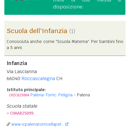
disposizione.
Scuola dell'Infanzia
(1)
Conosciuta anche come "Scuola Materna". Per bambini fino
a 5 anni.
Infanzia
Via Lascianna
66040
Roccascalegna
CH
Istituto principale:
Palena-Torric. Peligna
- Palena
CHIC825004
Scuola statale
»
CHAA825099
www.icpalenatorricellapel...