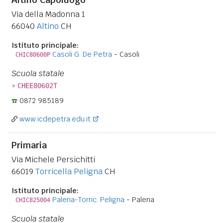
Via della Madonna 1
66040
Altino
CH
Istituto principale:
Casoli G. De Petra
- Casoli
CHIC80600P
Scuola statale
»
CHEE80602T
0872 985189
www.icdepetra.edu.it
Primaria
Via Michele Persichitti
66019
Torricella Peligna
CH
Istituto principale:
Palena-Torric. Peligna
- Palena
CHIC825004
Scuola statale