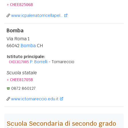
»
CHEE82506B
www.icpalenatorricellapel...
Bomba
Via Roma 1
66042
Bomba
CH
Istituto principale:
P. Borrelli
- Tornareccio
CHIC817005
Scuola statale
»
CHEE81705B
0872 860127
www.ictornareccio.edu.it
Scuola Secondaria di secondo grado