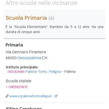
Altre scuole nelle vicinanze
Scuola Primaria
(4)
È la "Scuola Elementare". Bambini da 5 a 11 anni. Ha una
durata di cinque anni.
Primaria
Via Gennaro Finamore
66010
Gessopalena
CH
Istituto principale:
Palena-Torric. Peligna
- Palena
CHIC825004
Scuola statale
»
CHEE82507C
www.icpalenatorricellapel...
Altino Capoluogo