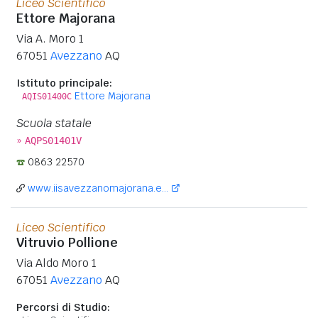
Liceo Scientifico
Ettore Majorana
Via A. Moro 1
67051
Avezzano
AQ
Istituto principale:
Ettore Majorana
AQIS01400C
Scuola statale
»
AQPS01401V
0863 22570
www.iisavezzanomajorana.e...
Liceo Scientifico
Vitruvio Pollione
Via Aldo Moro 1
67051
Avezzano
AQ
Percorsi di Studio: