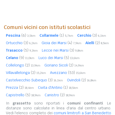
Comuni vicini con istituti scolastici
Pescina
(6)
Collarmele
(1)
Cerchio
(3)
3,5km
5,7km
6,1km
Ortucchio
(3)
Gioia dei Marsi
(4)
Aielli
(2)
6,2km
7,9km
8,5km
Trasacco
(5)
Lecce nei Marsi
(3)
9,3km
9,8km
Celano
(9)
Luco dei Marsi
(5)
11,0km
13,6km
Collelongo
(2)
Goriano Sicoli
(2)
13,9km
14,9km
Villavallelonga
(2)
Avezzano
(53)
15,2km
15,6km
Castelvecchio Subequo
(3)
Ovindoli
(2)
16,1km
16,8km
Prezza
(2)
Civita d'Antino
(1)
18,4km
18,5km
Capistrello
(5)
Canistro
(2)
18,9km
18,9km
In
grassetto
sono riportati i
comuni confinanti
. Le
distanze sono calcolate in linea d'aria dal centro urbano.
Vedi l'elenco completo dei
comuni limitrofi a San Benedetto