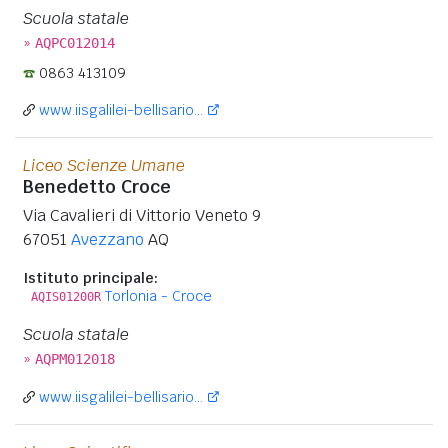
Scuola statale
»
AQPC012014
0863 413109
www.iisgalilei-bellisario...
Liceo Scienze Umane
Benedetto Croce
Via Cavalieri di Vittorio Veneto 9
67051
Avezzano
AQ
Istituto principale:
Torlonia - Croce
AQIS01200R
Scuola statale
»
AQPM012018
www.iisgalilei-bellisario...