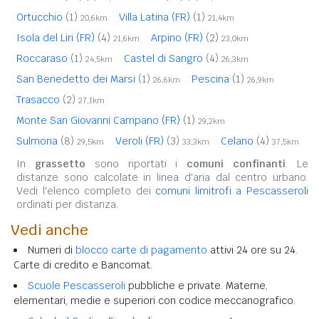
Ortucchio
(1)
Villa Latina (FR)
(1)
20,6km
21,4km
Isola del Liri (FR)
(4)
Arpino (FR)
(2)
21,6km
23,0km
Roccaraso
(1)
Castel di Sangro
(4)
24,5km
26,3km
San Benedetto dei Marsi
(1)
Pescina
(1)
26,6km
26,9km
Trasacco
(2)
27,1km
Monte San Giovanni Campano (FR)
(1)
29,2km
Sulmona
(8)
Veroli (FR)
(3)
Celano
(4)
29,5km
33,3km
37,5km
In
grassetto
sono riportati i
comuni confinanti
. Le
distanze sono calcolate in linea d'aria dal centro urbano.
Vedi l'elenco completo dei
comuni limitrofi a Pescasseroli
ordinati per distanza.
Vedi anche
Numeri di
blocco carte di pagamento
attivi 24 ore su 24.
Carte di credito e Bancomat.
Scuole Pescasseroli
pubbliche e private. Materne,
elementari, medie e superiori con codice meccanografico.