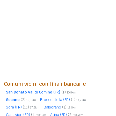
Comuni vicini con filiali bancarie
San Donato Val di Comino (FR)
(1)
10,8km
Scanno
(2)
Broccostella (FR)
(1)
13,3km
17,2km
Sora (FR)
(11)
Balsorano
(1)
17,5km
19,0km
Casalvieri (FR)
(1)
Atina (FR)
(2)
20,1km
20,4km