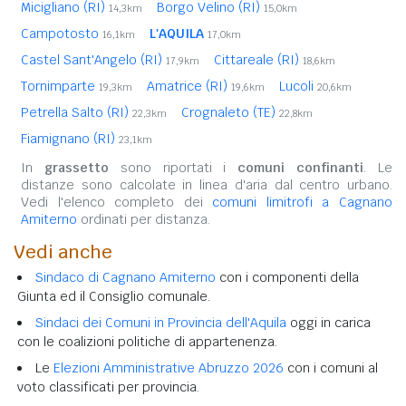
Micigliano (RI)
Borgo Velino (RI)
14,3km
15,0km
Campotosto
L'AQUILA
16,1km
17,0km
Castel Sant'Angelo (RI)
Cittareale (RI)
17,9km
18,6km
Tornimparte
Amatrice (RI)
Lucoli
19,3km
19,6km
20,6km
Petrella Salto (RI)
Crognaleto (TE)
22,3km
22,8km
Fiamignano (RI)
23,1km
In
grassetto
sono riportati i
comuni confinanti
. Le
distanze sono calcolate in linea d'aria dal centro urbano.
Vedi l'elenco completo dei
comuni limitrofi a Cagnano
Amiterno
ordinati per distanza.
Vedi anche
Sindaco di Cagnano Amiterno
con i componenti della
Giunta ed il Consiglio comunale.
Sindaci dei Comuni in Provincia dell'Aquila
oggi in carica
con le coalizioni politiche di appartenenza.
Le
Elezioni Amministrative Abruzzo 2026
con i comuni al
voto classificati per provincia.