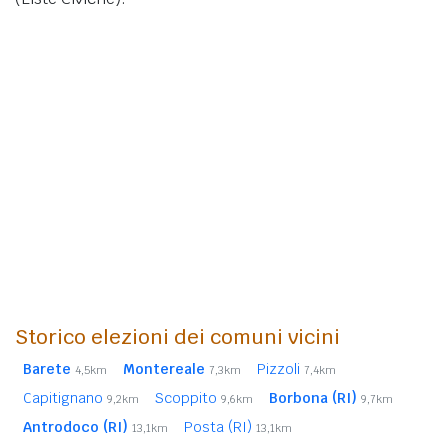
Storico elezioni dei comuni vicini
Barete
Montereale
Pizzoli
4,5km
7,3km
7,4km
Capitignano
Scoppito
Borbona (RI)
9,2km
9,6km
9,7km
Antrodoco (RI)
Posta (RI)
13,1km
13,1km