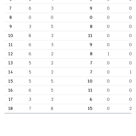
7
6
3
9
0
0
8
0
0
0
0
0
9
3
5
8
0
0
10
8
3
11
0
0
11
6
3
9
0
0
12
6
2
8
1
0
13
5
2
7
0
0
14
5
2
7
0
1
15
5
5
10
0
0
16
6
5
11
0
0
17
3
3
6
0
0
18
7
8
15
0
2