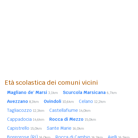
Età scolastica dei comuni vicini
Magliano de' Marsi
Scurcola Marsicana
3,1km
6,7km
Avezzano
Ovindoli
Celano
8,3km
10,6km
12,2km
Tagliacozzo
Castellafiume
12,3km
14,0km
Cappadocia
Rocca di Mezzo
14,6km
15,0km
Capistrello
Sante Marie
15,0km
16,0km
Borgorose (RI)
Rocca di Cambio
Aielli
16,0km
16,3km
16,5km