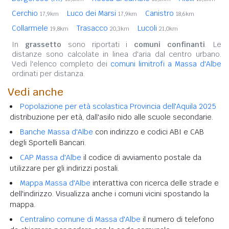
Cerchio
Luco dei Marsi
Canistro
17,9km
17,9km
18,6km
Collarmele
Trasacco
Lucoli
19,8km
20,3km
21,0km
In
grassetto
sono riportati i
comuni confinanti
. Le
distanze sono calcolate in linea d'aria dal centro urbano.
Vedi l'elenco completo dei
comuni limitrofi a Massa d'Albe
ordinati per distanza.
Vedi anche
Popolazione per età scolastica Provincia dell'Aquila 2025
distribuzione per età, dall'asilo nido alle scuole secondarie.
Banche Massa d'Albe
con indirizzo e codici ABI e CAB
degli Sportelli Bancari.
CAP Massa d'Albe
il codice di avviamento postale da
utilizzare per gli indirizzi postali.
Mappa Massa d'Albe
interattiva con ricerca delle strade e
dell'indirizzo. Visualizza anche i comuni vicini spostando la
mappa.
Centralino comune di Massa d'Albe
il numero di telefono