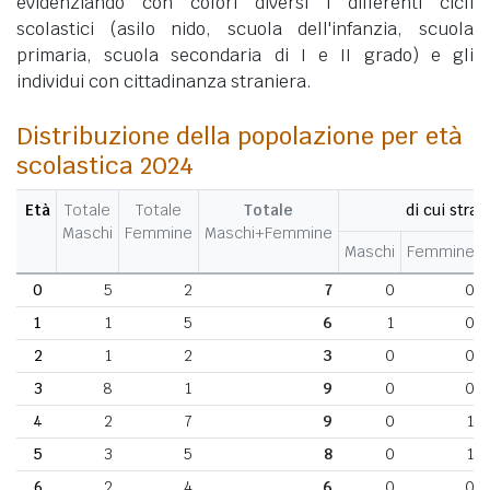
evidenziando con colori diversi i differenti cicli
scolastici (asilo nido, scuola dell'infanzia, scuola
primaria, scuola secondaria di I e II grado) e gli
individui con cittadinanza straniera.
Distribuzione della popolazione per età
scolastica 2024
Età
Totale
Totale
Totale
di cui stran
Maschi
Femmine
Maschi+Femmine
Maschi
Femmine
0
5
2
7
0
0
1
1
5
6
1
0
2
1
2
3
0
0
3
8
1
9
0
0
4
2
7
9
0
1
5
3
5
8
0
1
6
2
4
6
0
0