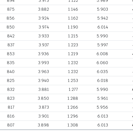
894
3.973
1.122
5.989
875
3.882
1.146
5.903
856
3.924
1.162
5.942
850
3.974
1.190
6.014
842
3.933
1.215
5.990
837
3.937
1.223
5.997
853
3.936
1.219
6.008
835
3.993
1.232
6.060
840
3.963
1.232
6.035
825
3.940
1.253
6.018
832
3.881
1.277
5.990
823
3.850
1.288
5.961
817
3.873
1.266
5.956
816
3.901
1.296
6.013
807
3.898
1.308
6.013