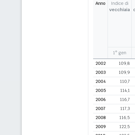
Anno
Indice di
vecchiaia
1° gen
2002
109,8
2003
109,9
2004
110,7
2005
114,1
2006
116,7
2007
117,3
2008
116,5
2009
122,5