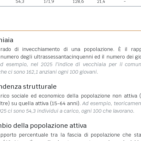
54,3
171,9
128,6
21,4
-
hiaia
rado di invecchiamento di una popolazione. È il rap
l numero degli ultrassessantacinquenni ed il numero dei gi
d esempio, nel 2025 l'indice di vecchiaia per il comu
che ci sono 162,1 anziani ogni 100 giovani.
endenza strutturale
rico sociale ed economico della popolazione non attiva 
ltre) su quella attiva (15-64 anni).
Ad esempio, teoricamen
025 ci sono 54,3 individui a carico, ogni 100 che lavorano.
mbio della popolazione attiva
apporto percentuale tra la fascia di popolazione che st