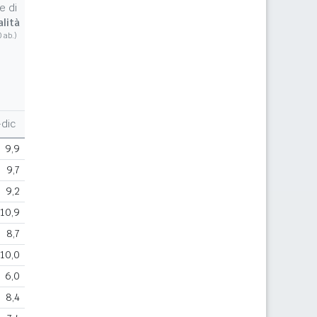
e di
lità
0 ab.)
dic
9,9
9,7
9,2
10,9
8,7
10,0
6,0
8,4