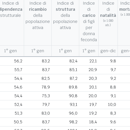
Indice di
Indice di
Indice di
Indice
Indice
Indic
dipendenza
ricambio
struttura
di
di
morta
strutturale
della
della
carico
natalità
(x 1.00
popolazione
popolazione
di figli
(x 1.000
ab.)
attiva
attiva
per
donna
feconda
1° gen
1° gen
1° gen
1° gen
gen-dic
gen-
56,2
83,2
82,4
22,1
9,8
55,7
83,7
85,1
20,9
9,7
54,4
82,5
87,2
20,3
9,2
54,6
78,9
89,8
20,1
8,8
54,4
75,3
90,8
20,0
9,1
52,4
79,7
93,1
19,7
10,0
51,3
83,0
96,0
19,2
8,3
50,5
83,7
98,2
18,4
9,6