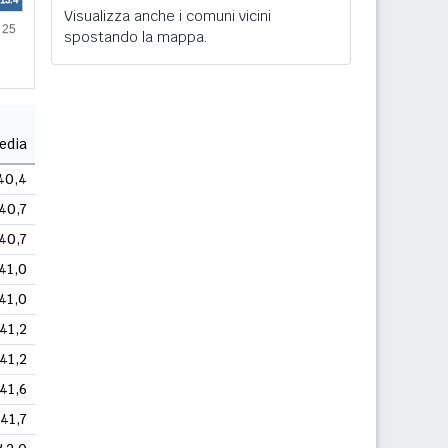
Visualizza anche i comuni vicini
spostando la mappa.
edia
40,4
40,7
40,7
41,0
41,0
41,2
41,2
41,6
41,7