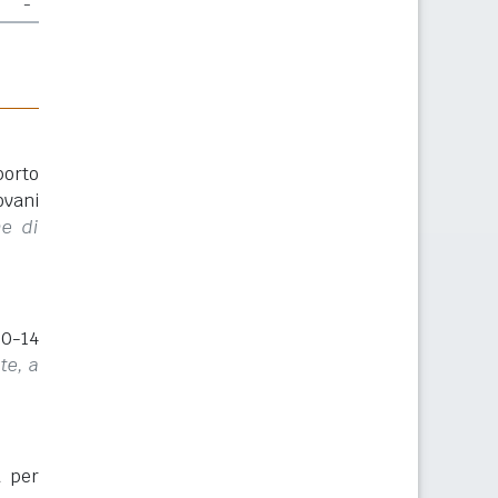
-
porto
ovani
ne di
(0-14
te, a
a per