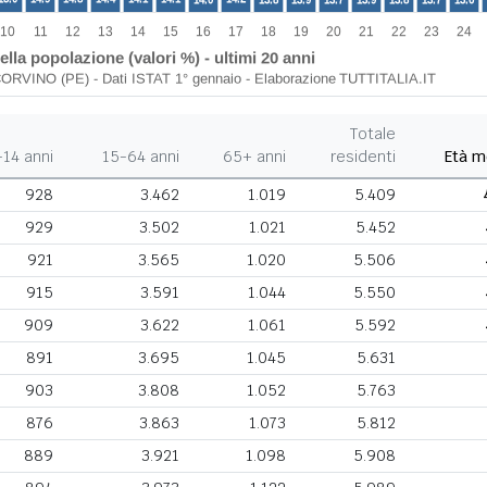
Totale
-14 anni
15-64 anni
65+ anni
residenti
Età m
928
3.462
1.019
5.409
929
3.502
1.021
5.452
921
3.565
1.020
5.506
915
3.591
1.044
5.550
909
3.622
1.061
5.592
891
3.695
1.045
5.631
903
3.808
1.052
5.763
876
3.863
1.073
5.812
889
3.921
1.098
5.908