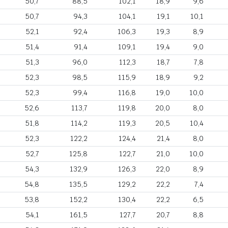
50,7
88,5
102,1
18,9
9,6
50,7
94,3
104,1
19,1
10,1
52,1
92,4
106,3
19,3
8,9
51,4
91,4
109,1
19,4
9,0
51,3
96,0
112,3
18,7
7,8
52,3
98,5
115,9
18,9
9,2
52,3
99,4
116,8
19,0
10,0
52,6
113,7
119,8
20,0
8,0
51,8
114,2
119,3
20,5
10,4
52,3
122,2
124,4
21,4
8,0
52,7
125,8
122,7
21,0
10,0
54,3
132,9
126,3
22,0
8,9
54,8
135,5
129,2
22,2
7,4
53,8
152,2
130,4
22,2
6,5
54,1
161,5
127,7
20,7
8,8