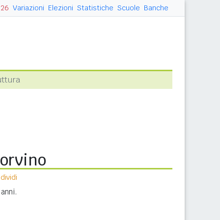
026
Variazioni
Elezioni
Statistiche
Scuole
Banche
uttura
corvino
ividi
anni.