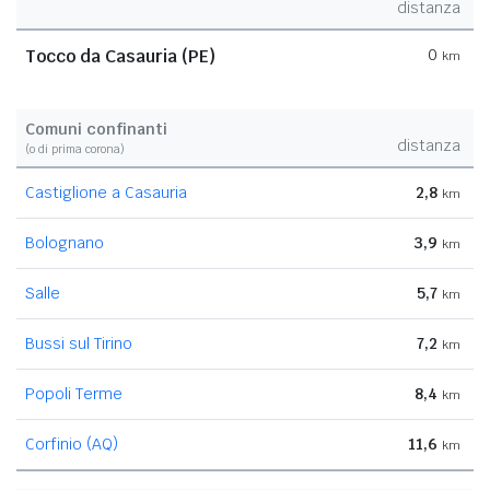
distanza
Tocco da Casauria (PE)
0
km
Comuni confinanti
distanza
(o di prima corona)
Castiglione a Casauria
2,8
km
Bolognano
3,9
km
Salle
5,7
km
Bussi sul Tirino
7,2
km
Popoli Terme
8,4
km
Corfinio (AQ)
11,6
km