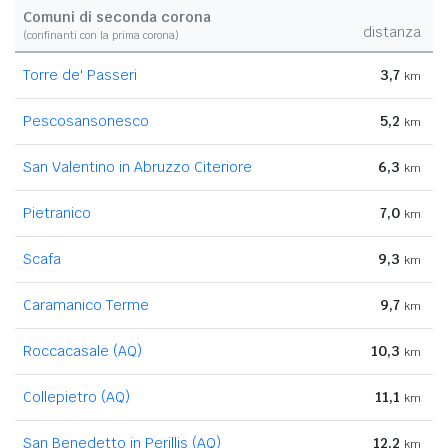
Comuni di seconda corona
distanza
(confinanti con la prima corona)
Torre de' Passeri
3,7
km
Pescosansonesco
5,2
km
San Valentino in Abruzzo Citeriore
6,3
km
Pietranico
7,0
km
Scafa
9,3
km
Caramanico Terme
9,7
km
Roccacasale (AQ)
10,3
km
Collepietro (AQ)
11,1
km
San Benedetto in Perillis (AQ)
12,2
km