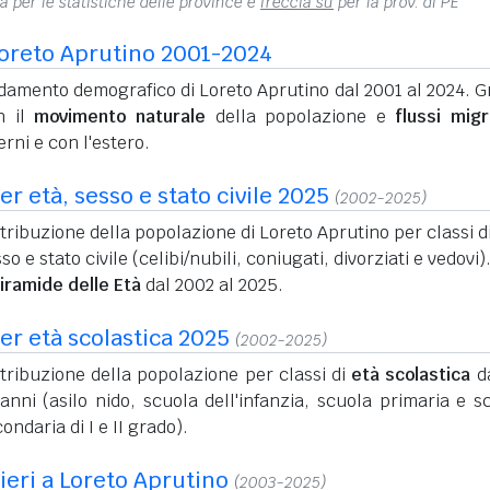
na per le statistiche delle province e
freccia su
per la prov. di PE
oreto Aprutino 2001-2024
amento demografico di Loreto Aprutino dal 2001 al 2024. Gr
n il
movimento naturale
della popolazione e
flussi migr
erni e con l'estero.
r età, sesso e stato civile 2025
(2002-2025)
tribuzione della popolazione di Loreto Aprutino per classi di
so e stato civile (celibi/nubili, coniugati, divorziati e vedovi)
iramide delle Età
dal 2002 al 2025.
er età scolastica 2025
(2002-2025)
tribuzione della popolazione per classi di
età scolastica
da
anni (asilo nido, scuola dell'infanzia, scuola primaria e s
ondaria di I e II grado).
nieri a Loreto Aprutino
(2003-2025)