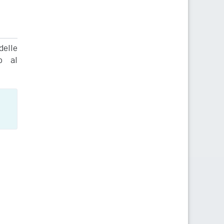
delle
to al