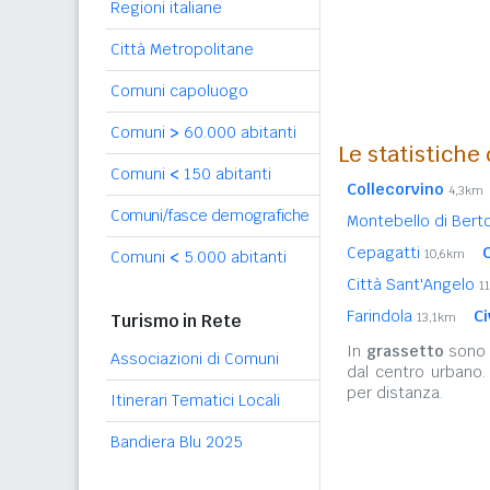
Regioni italiane
Città Metropolitane
Comuni capoluogo
Comuni
>
60.000 abitanti
Le statistiche
Comuni
<
150 abitanti
Collecorvino
4,3km
Comuni/fasce demografiche
Montebello di Ber
Cepagatti
10,6km
Comuni
<
5.000 abitanti
Città Sant'Angelo
1
Farindola
C
Turismo in Rete
13,1km
In
grassetto
sono r
Associazioni di Comuni
dal centro urbano.
per distanza.
Itinerari Tematici Locali
Bandiera Blu 2025