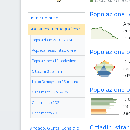
clicca sulla carti
Popolazione L
Home Comune
And
Statistiche Demografiche
co
int
Popolazione 2001-2024
Pop. età, sesso, stato civile
Popolazione pe
Popolaz. per età scolastica
Dis
ses
Cittadini Stranieri
e
P
Indici Demografici / Struttura
Popolazione p
Censimenti 1861-2021
Dis
Censimento 2021
18 
sec
Censimento 2011
Cittadini stra
Sindaco, Giunta, Consiglio