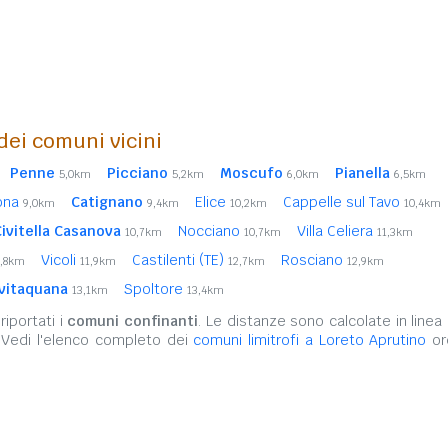
 dei comuni vicini
Penne
Picciano
Moscufo
Pianella
5,0km
5,2km
6,0km
6,5km
tona
Catignano
Elice
Cappelle sul Tavo
9,0km
9,4km
10,2km
10,4km
Civitella Casanova
Nocciano
Villa Celiera
10,7km
10,7km
11,3km
Vicoli
Castilenti (TE)
Rosciano
1,8km
11,9km
12,7km
12,9km
ivitaquana
Spoltore
13,1km
13,4km
iportati i
comuni confinanti
. Le distanze sono calcolate in linea 
 Vedi l'elenco completo dei
comuni limitrofi a Loreto Aprutino
ord