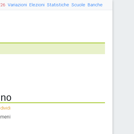
026
Variazioni
Elezioni
Statistiche
Scuole
Banche
ino
ividi
nomeni