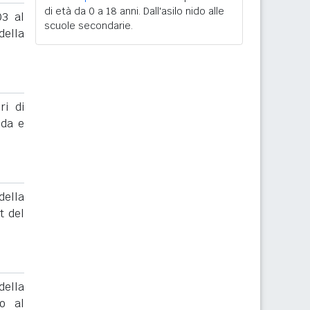
di età da 0 a 18 anni. Dall'asilo nido alle
03 al
scuole secondarie.
ella
ri di
nda e
ella
t del
ella
to al