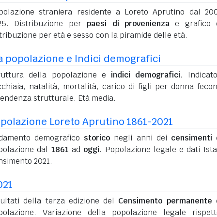
polazione straniera residente a Loreto Aprutino dal 20
25. Distribuzione per
paesi di provenienza
e grafico d
tribuzione per età e sesso con la piramide delle età.
a popolazione e Indici demografici
ruttura della popolazione e
indici demografici
. Indicato
chiaia, natalità, mortalità, carico di figli per donna feco
pendenza strutturale. Età media.
polazione Loreto Aprutino 1861-2021
damento demografico
storico
negli anni dei
censimenti
d
polazione dal
1861
ad
oggi
. Popolazione legale e dati Ista
nsimento 2021.
021
sultati della terza edizione del
Censimento permanente
d
polazione. Variazione della popolazione legale rispet