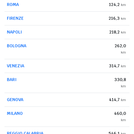
ROMA
124,2
km
FIRENZE
216,3
km
NAPOLI
218,2
km
BOLOGNA
262,0
km
VENEZIA
314,7
km
BARI
330,8
km
GENOVA
414,7
km
MILANO
460,0
km
REGGIO CALABRIA
546,1
km