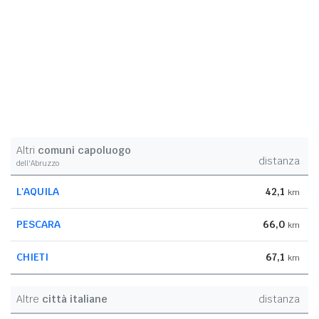
Altri
comuni capoluogo
distanza
dell'Abruzzo
L'AQUILA
42,1
km
PESCARA
66,0
km
CHIETI
67,1
km
Altre
città italiane
distanza