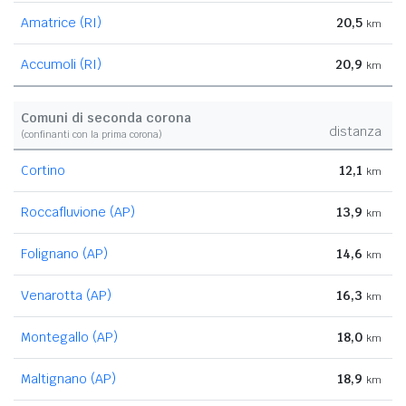
Amatrice (RI)
20,5
km
Accumoli (RI)
20,9
km
Comuni di seconda corona
distanza
(confinanti con la prima corona)
Cortino
12,1
km
Roccafluvione (AP)
13,9
km
Folignano (AP)
14,6
km
Venarotta (AP)
16,3
km
Montegallo (AP)
18,0
km
Maltignano (AP)
18,9
km