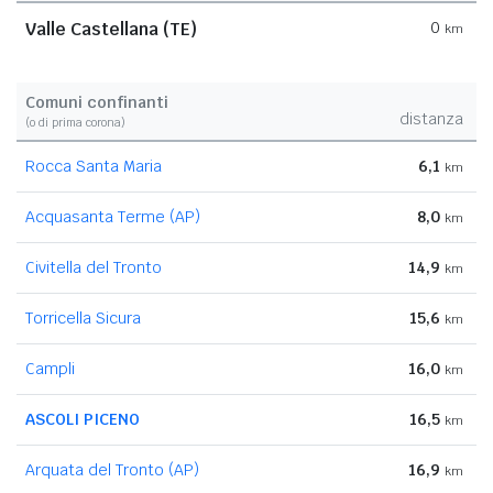
Valle Castellana (TE)
0
km
Comuni confinanti
distanza
(o di prima corona)
Rocca Santa Maria
6,1
km
Acquasanta Terme (AP)
8,0
km
Civitella del Tronto
14,9
km
Torricella Sicura
15,6
km
Campli
16,0
km
ASCOLI PICENO
16,5
km
Arquata del Tronto (AP)
16,9
km