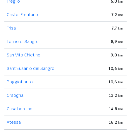
Treglio
6,0
km
Castel Frentano
7,2
km
Frisa
7,7
km
Torino di Sangro
8,9
km
San Vito Chietino
9,0
km
Sant'Eusanio del Sangro
10,6
km
Poggiofiorito
10,6
km
Orsogna
13,2
km
Casalbordino
14,8
km
Atessa
16,2
km