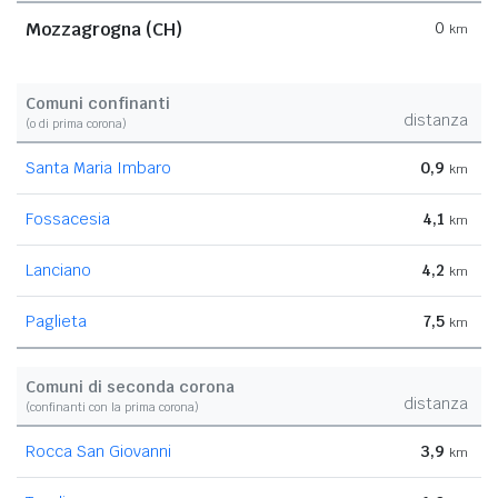
Mozzagrogna (CH)
0
km
Comuni confinanti
distanza
(o di prima corona)
Santa Maria Imbaro
0,9
km
Fossacesia
4,1
km
Lanciano
4,2
km
Paglieta
7,5
km
Comuni di seconda corona
distanza
(confinanti con la prima corona)
Rocca San Giovanni
3,9
km