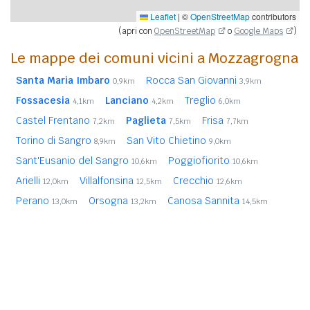
Leaflet
|
©
OpenStreetMap
contributors
(apri con
OpenStreetMap
o
Google Maps
)
Le mappe dei comuni vicini a Mozzagrogna
Santa Maria Imbaro
Rocca San Giovanni
0,9km
3,9km
Fossacesia
Lanciano
Treglio
4,1km
4,2km
6,0km
Castel Frentano
Paglieta
Frisa
7,2km
7,5km
7,7km
Torino di Sangro
San Vito Chietino
8,9km
9,0km
Sant'Eusanio del Sangro
Poggiofiorito
10,6km
10,6km
Arielli
Villalfonsina
Crecchio
12,0km
12,5km
12,6km
Perano
Orsogna
Canosa Sannita
13,0km
13,2km
14,5km
Archi
Casalbordino
14,7km
14,8km
In
grassetto
sono riportati i
comuni confinanti
. Le
distanze sono calcolate in linea d'aria dal centro urbano.
Vedi l'elenco completo dei
comuni limitrofi a Mozzagrogna
ordinati per distanza.