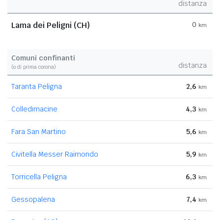
distanza
Lama dei Peligni (CH)
0
km
Comuni confinanti
distanza
(o di prima corona)
Taranta Peligna
2,6
km
Colledimacine
4,3
km
Fara San Martino
5,6
km
Civitella Messer Raimondo
5,9
km
Torricella Peligna
6,3
km
Gessopalena
7,4
km