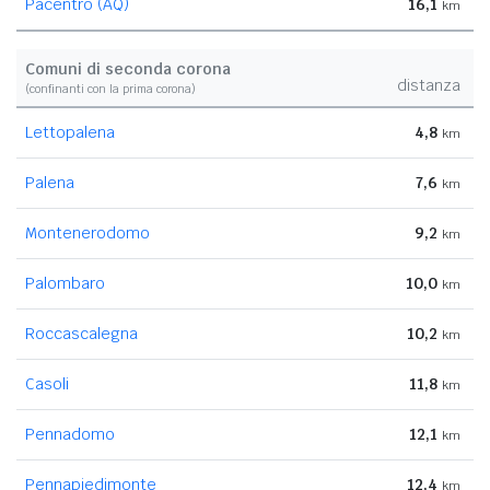
Pacentro (AQ)
16,1
km
Comuni di seconda corona
distanza
(confinanti con la prima corona)
Lettopalena
4,8
km
Palena
7,6
km
Montenerodomo
9,2
km
Palombaro
10,0
km
Roccascalegna
10,2
km
Casoli
11,8
km
Pennadomo
12,1
km
Pennapiedimonte
12,4
km