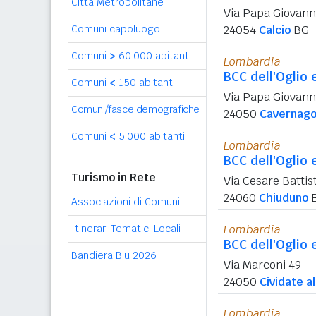
Città Metropolitane
Via Papa Giovanni
Comuni capoluogo
24054
Calcio
BG
Comuni
>
60.000 abitanti
Lombardia
BCC dell'Oglio 
Comuni
<
150 abitanti
Via Papa Giovanni
Comuni/fasce demografiche
24050
Cavernag
Comuni
<
5.000 abitanti
Lombardia
BCC dell'Oglio 
Turismo in Rete
Via Cesare Battist
24060
Chiuduno
Associazioni di Comuni
Itinerari Tematici Locali
Lombardia
BCC dell'Oglio 
Bandiera Blu 2026
Via Marconi 49
24050
Cividate a
Lombardia