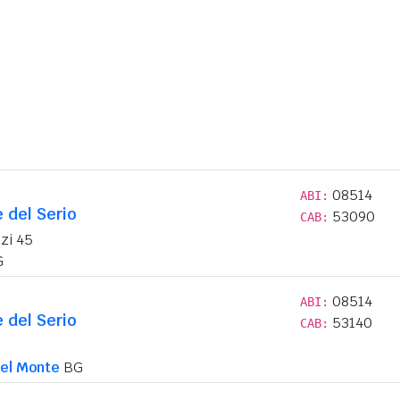
08514
ABI:
e del Serio
53090
CAB:
zi 45
G
08514
ABI:
e del Serio
53140
CAB:
9
del Monte
BG