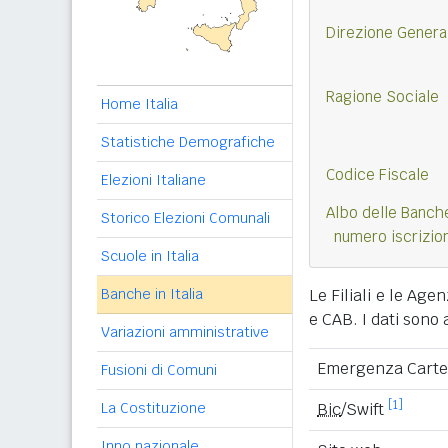
Direzione Genera
Ragione Sociale
Home Italia
Statistiche Demografiche
Codice Fiscale
Elezioni Italiane
Albo delle Banch
Storico Elezioni Comunali
numero iscrizio
Scuole in Italia
Banche in Italia
Le Filiali e le Agen
e CAB. I dati sono 
Variazioni amministrative
Emergenza Carte
Fusioni di Comuni
[1]
La Costituzione
Bic
/Swift
Inno nazionale