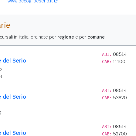
www.bccoglioeserio.it
arie
ursali in Italia, ordinate per
regione
e per
comune
08514
ABI:
e del Serio
11100
CAB:
 2
G
08514
ABI:
e del Serio
53820
CAB:
G
08514
ABI:
e del Serio
52700
CAB: