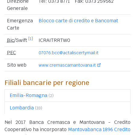
Direzione
Tel: 0373 8771 Fax: 0373 259562
Generale
Emergenza
Blocco carte di credito e Bancomat
Carte
[1]
Bic
/Swift
ICRAITRRTW0
PEC
07076.bcc@actaliscertymail.it
Sito web
www.cremascamantovana.it
Filiali bancarie per regione
Emilia-Romagna
(2)
Lombardia
(33)
Nel 2017 Banca Cremasca e Mantovana - Credito
Cooperativo ha incorporato
Mantovabanca 1896 Credito