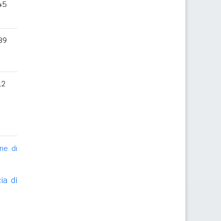
45
39
12
ne di
ia di