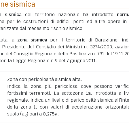
one sismica
ne sismica
del territorio nazionale ha introdotto
norm
he per le costruzioni di edifici, ponti ed altre opere in
erizzate dal medesimo rischio sismico.
tata la
zona sismica
per il territorio di Baragiano, ind
 Presidente del Consiglio dei Ministri n. 3274/2003, aggio
ne del Consiglio Regionale della Basilicata n. 731 del 19.11.2
on la Legge Regionale n.9 del 7 giugno 2011.
Zona con pericolosità sismica alta.
Indica la zona più pericolosa dove possono verific
fortissimi terremoti. La sottozona
1a
, introdotta a liv
regionale, indica un livello di pericolosità sismica all'int
della zona 1, con valori di accelerazione orizzontal
suolo (a
) pari a 0,275g.
g