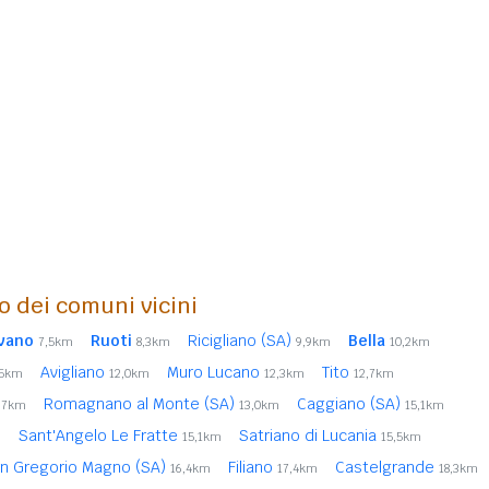
o dei comuni vicini
vano
Ruoti
Ricigliano (SA)
Bella
7,5km
8,3km
9,9km
10,2km
Avigliano
Muro Lucano
Tito
,5km
12,0km
12,3km
12,7km
Romagnano al Monte (SA)
Caggiano (SA)
,7km
13,0km
15,1km
Sant'Angelo Le Fratte
Satriano di Lucania
m
15,1km
15,5km
n Gregorio Magno (SA)
Filiano
Castelgrande
16,4km
17,4km
18,3km