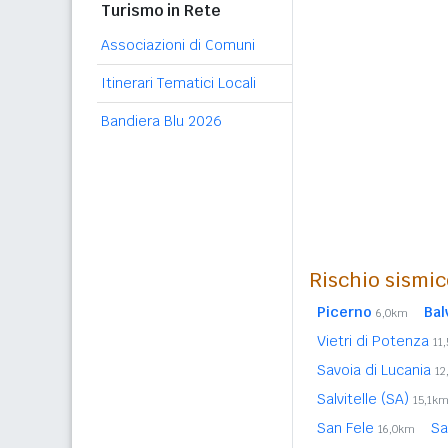
Turismo in Rete
Associazioni di Comuni
Itinerari Tematici Locali
Bandiera Blu 2026
Rischio sismic
Picerno
Bal
6,0km
Vietri di Potenza
11
Savoia di Lucania
12
Salvitelle (SA)
15,1k
San Fele
Sa
16,0km