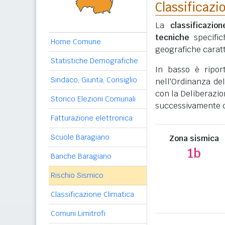
Classificazi
La
classificazio
tecniche
specific
Home Comune
geografiche caratt
Statistiche Demografiche
In basso è ripor
Sindaco, Giunta, Consiglio
nell'Ordinanza del
con la Deliberazio
Storico Elezioni Comunali
successivamente c
Fatturazione elettronica
Scuole Baragiano
Zona sismica
1b
Banche Baragiano
Rischio Sismico
Classificazione Climatica
Comuni Limitrofi