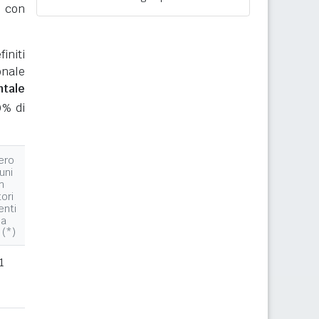
b
con
initi
onale
ntale
0% di
ero
uni
n
tori
enti
la
 (*)
1