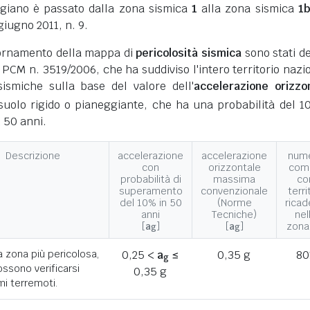
giano è passato dalla zona sismica
1
alla zona sismica
1
giugno 2011, n. 9.
giornamento della mappa di
pericolosità sismica
sono stati def
 PCM n. 3519/2006, che ha suddiviso l'intero territorio nazi
ismiche sulla base del valore dell'
accelerazione orizzo
suolo rigido o pianeggiante, che ha una probabilità del 1
 50 anni.
Descrizione
accelerazione
accelerazione
num
con
orizzontale
com
probabilità di
massima
co
superamento
convenzionale
terri
del 10% in 50
(Norme
ricad
anni
Tecniche)
nel
[
a
]
[
a
]
zona
g
g
a zona più pericolosa,
0,25 <
a
≤
0,35 g
80
g
ssono verificarsi
0,35 g
mi terremoti.