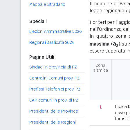
Il comune di Bara
Mappa e Stradario
legge regionale 7 
Speciali
I criteri per l'ag
nell'Ordinanza del
Elezioni Amministrative 2026
in quattro zone s
Regionali Basilicata 2024
a
massima
(
) su 
g
essere superata in
Pagine Utili
Zona
Sindaci in provincia di PZ
sismica
Centralini Comuni prov. PZ
Prefissi Telefonici prov. PZ
CAP comuni in prov. di PZ
1
Indica l
Presidenti delle Province
dove po
fortissi
Presidenti delle Regioni