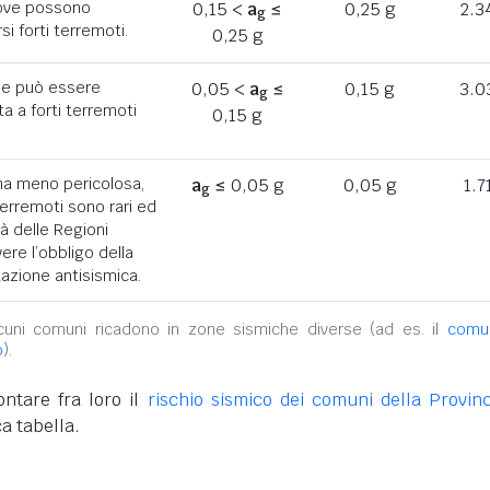
ove possono
0,15 <
a
≤
0,25 g
2.3
g
rsi forti terremoti.
0,25 g
he può essere
0,05 <
a
≤
0,15 g
3.0
g
a a forti terremoti
0,15 g
ona meno pericolosa,
a
≤ 0,05 g
0,05 g
1.7
g
terremoti sono rari ed
tà delle Regioni
ere l’obbligo della
azione antisismica.
alcuni comuni ricadono in zone sismiche diverse (ad es. il
comu
o
).
ntare fra loro il
rischio sismico dei comuni della Provinc
a tabella.