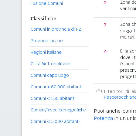
2
Zona d
Fusione Comuni
verifica
Classifiche
3
Zona c
Comuni in provincia di PZ
soggett
ma rari.
Province lucane
4
E' la z
Regioni italiane
dove i 
Città Metropolitane
è facol
prescriv
Comuni capoluogo
progett
Comuni
>
60.000 abitanti
(*):
I territori di 
Pescorocchian
Comuni
<
150 abitanti
Comuni/fasce demografiche
Puoi anche confro
Potenza
in un'unic
Comuni
<
5.000 abitanti