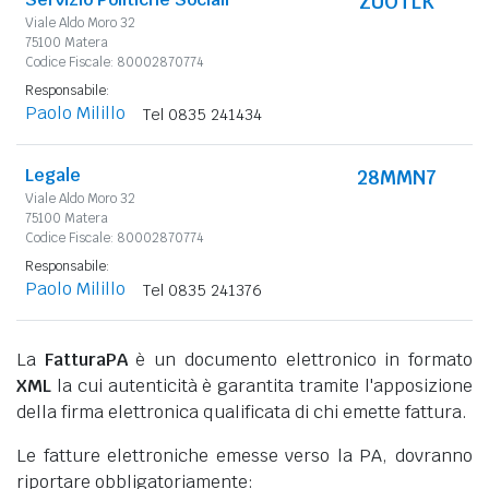
ZUOTLK
Viale Aldo Moro 32
75100 Matera
Codice Fiscale: 80002870774
Responsabile:
Paolo Milillo
Tel 0835 241434
Legale
28MMN7
Viale Aldo Moro 32
75100 Matera
Codice Fiscale: 80002870774
Responsabile:
Paolo Milillo
Tel 0835 241376
La
FatturaPA
è un documento elettronico in formato
XML
la cui autenticità è garantita tramite l'apposizione
della firma elettronica qualificata di chi emette fattura.
Le fatture elettroniche emesse verso la PA, dovranno
riportare obbligatoriamente: