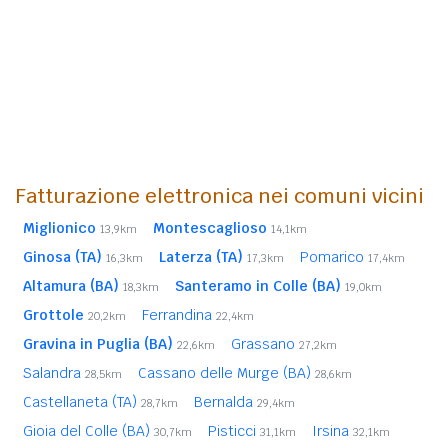
Fatturazione elettronica nei comuni vicini
Miglionico
Montescaglioso
13,9km
14,1km
Ginosa (TA)
Laterza (TA)
Pomarico
16,3km
17,3km
17,4km
Altamura (BA)
Santeramo in Colle (BA)
18,3km
19,0km
Grottole
Ferrandina
20,2km
22,4km
Gravina in Puglia (BA)
Grassano
22,6km
27,2km
Salandra
Cassano delle Murge (BA)
28,5km
28,6km
Castellaneta (TA)
Bernalda
28,7km
29,4km
Gioia del Colle (BA)
Pisticci
Irsina
30,7km
31,1km
32,1km