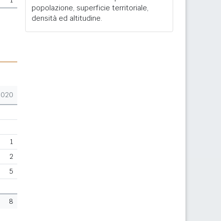
1
popolazione, superficie territoriale,
densità ed altitudine.
2020
1
2
5
8