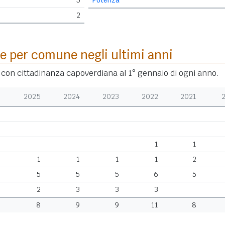
5
Potenza
2
e per comune negli ultimi anni
i con cittadinanza capoverdiana al 1° gennaio di ogni anno.
2025
2024
2023
2022
2021
1
1
1
1
1
1
2
5
5
5
6
5
2
3
3
3
8
9
9
11
8