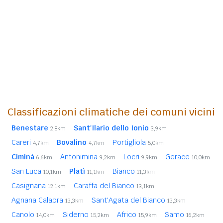
Classificazioni climatiche dei comuni vicini
Benestare
Sant'Ilario dello Ionio
2,8km
3,9km
Careri
Bovalino
Portigliola
4,7km
4,7km
5,0km
Ciminà
Antonimina
Locri
Gerace
6,6km
9,2km
9,9km
10,0km
San Luca
Platì
Bianco
10,1km
11,1km
11,3km
Casignana
Caraffa del Bianco
12,1km
13,1km
Agnana Calabra
Sant'Agata del Bianco
13,3km
13,3km
Canolo
Siderno
Africo
Samo
14,0km
15,2km
15,9km
16,2km