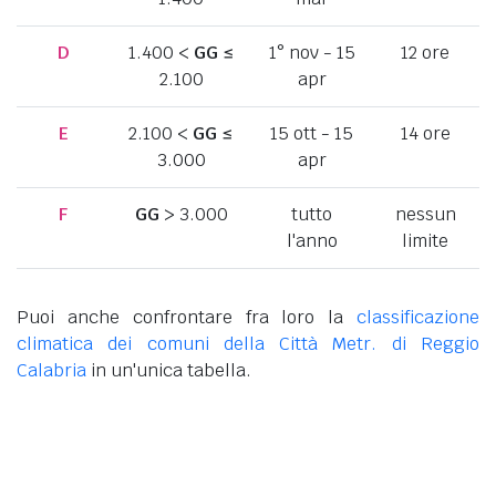
D
1.400 <
GG
≤
1° nov - 15
12 ore
2.100
apr
E
2.100 <
GG
≤
15 ott - 15
14 ore
3.000
apr
F
GG
> 3.000
tutto
nessun
l'anno
limite
Puoi anche confrontare fra loro la
classificazione
climatica dei comuni della Città Metr. di Reggio
Calabria
in un'unica tabella.