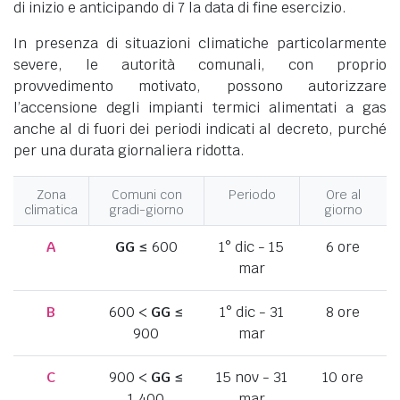
di inizio e anticipando di 7 la data di fine esercizio.
In presenza di situazioni climatiche particolarmente
severe, le autorità comunali, con proprio
provvedimento motivato, possono autorizzare
l’accensione degli impianti termici alimentati a gas
anche al di fuori dei periodi indicati al decreto, purché
per una durata giornaliera ridotta.
Zona
Comuni con
Periodo
Ore al
climatica
gradi-giorno
giorno
A
GG
≤ 600
1° dic - 15
6 ore
mar
B
600 <
GG
≤
1° dic - 31
8 ore
900
mar
C
900 <
GG
≤
15 nov - 31
10 ore
1.400
mar