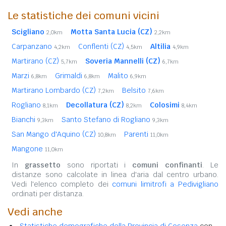
Le statistiche dei comuni vicini
Scigliano
Motta Santa Lucia (CZ)
2,0km
2,2km
Carpanzano
Conflenti (CZ)
Altilia
4,2km
4,5km
4,9km
Martirano (CZ)
Soveria Mannelli (CZ)
5,7km
6,7km
Marzi
Grimaldi
Malito
6,8km
6,8km
6,9km
Martirano Lombardo (CZ)
Belsito
7,2km
7,6km
Rogliano
Decollatura (CZ)
Colosimi
8,1km
8,2km
8,4km
Bianchi
Santo Stefano di Rogliano
9,3km
9,3km
San Mango d'Aquino (CZ)
Parenti
10,8km
11,0km
Mangone
11,0km
In
grassetto
sono riportati i
comuni confinanti
. Le
distanze sono calcolate in linea d'aria dal centro urbano.
Vedi l'elenco completo dei
comuni limitrofi a Pedivigliano
ordinati per distanza.
Vedi anche
Statistiche demografiche della Provincia di Cosenza
con