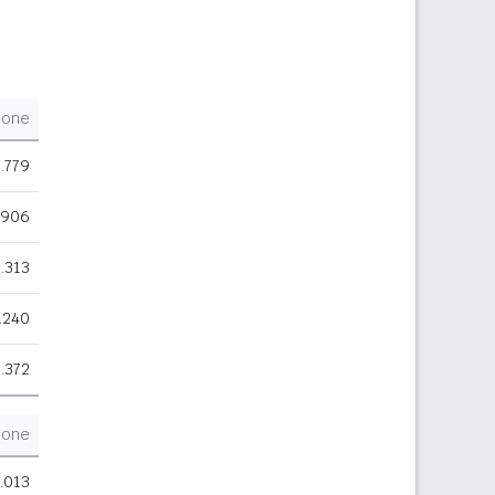
ione
.779
.906
.313
.240
.372
ione
.013