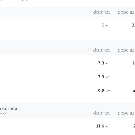
distanza
popolaz
0
3
km
distanza
popolaz
7,3
1
km
7,3
km
9,8
4
km
a corona
distanza
popolaz
orona)
11,6
km