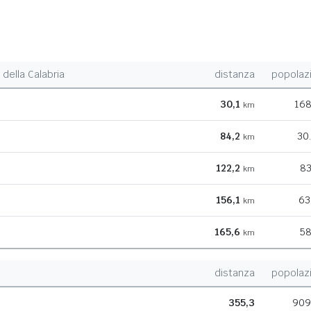
della Calabria
distanza
popolaz
30,1
168
km
84,2
30
km
122,2
83
km
156,1
63
km
165,6
58
km
distanza
popolaz
355,3
909