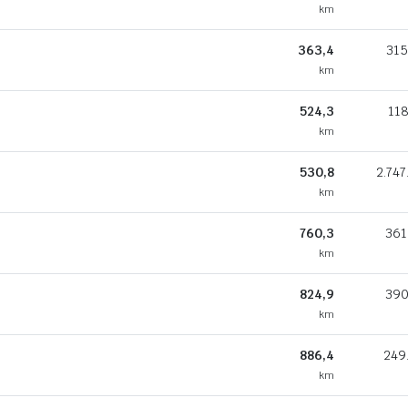
km
363,4
315
km
524,3
118
km
530,8
2.747
km
760,3
361
km
824,9
390
km
886,4
249
km