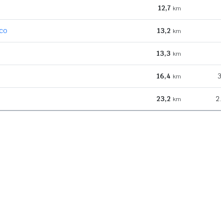
12,7
km
eco
13,2
km
13,3
km
16,4
3
km
23,2
2
km