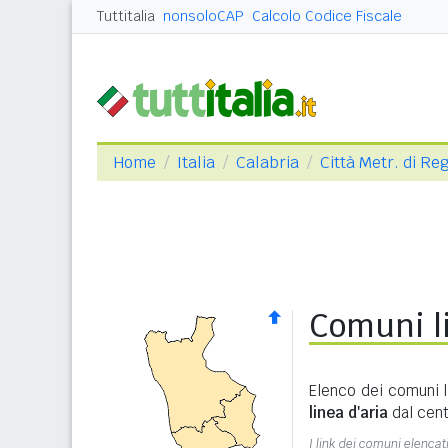
Tuttitalia
nonsoloCAP
Calcolo Codice Fiscale
Home
Italia
Calabria
Città Metr. di Re
Comuni li
Elenco dei comuni l
linea d'aria
dal cent
I link dei comuni elencati