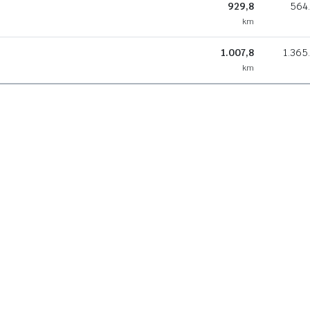
929,8
564
km
1.007,8
1.365
km