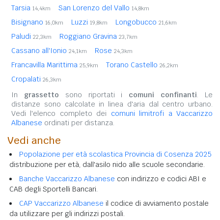
Tarsia
San Lorenzo del Vallo
14,4km
14,8km
Bisignano
Luzzi
Longobucco
16,0km
19,8km
21,6km
Paludi
Roggiano Gravina
22,3km
23,7km
Cassano all'Ionio
Rose
24,1km
24,3km
Francavilla Marittima
Torano Castello
25,9km
26,2km
Cropalati
26,3km
In
grassetto
sono riportati i
comuni confinanti
. Le
distanze sono calcolate in linea d'aria dal centro urbano.
Vedi l'elenco completo dei
comuni limitrofi a Vaccarizzo
Albanese
ordinati per distanza.
Vedi anche
Popolazione per età scolastica Provincia di Cosenza 2025
distribuzione per età, dall'asilo nido alle scuole secondarie.
Banche Vaccarizzo Albanese
con indirizzo e codici ABI e
CAB degli Sportelli Bancari.
CAP Vaccarizzo Albanese
il codice di avviamento postale
da utilizzare per gli indirizzi postali.