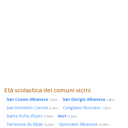
Età scolastica dei comuni vicini
San Cosmo Albanese
San Giorgio Albanese
1,1km
1,8km
San Demetrio Corone
Corigliano-Rossano
6,4km
7,3km
Santa Sofia d'Epiro
Acri
9,9km
11,1km
Terranova da Sibari
Spezzano Albanese
11,3km
14,0km