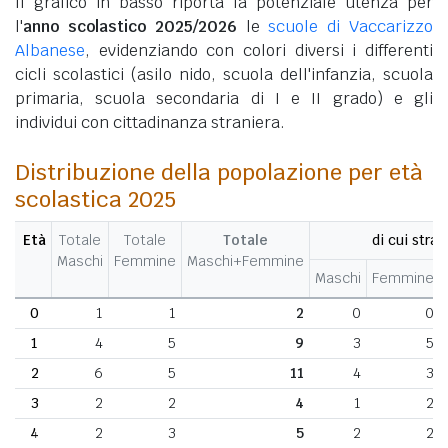
Il grafico in basso riporta la potenziale utenza per
l'
anno scolastico 2025/2026
le
scuole di Vaccarizzo
Albanese
, evidenziando con colori diversi i differenti
cicli scolastici (asilo nido, scuola dell'infanzia, scuola
primaria, scuola secondaria di I e II grado) e gli
individui con cittadinanza straniera.
Distribuzione della popolazione per età
scolastica 2025
Età
Totale
Totale
Totale
di cui stran
Maschi
Femmine
Maschi+Femmine
Maschi
Femmine
0
1
1
2
0
0
1
4
5
9
3
5
2
6
5
11
4
3
3
2
2
4
1
2
4
2
3
5
2
2