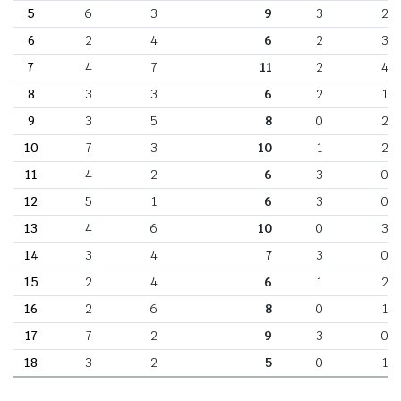
5
6
3
9
3
2
6
2
4
6
2
3
7
4
7
11
2
4
8
3
3
6
2
1
9
3
5
8
0
2
10
7
3
10
1
2
11
4
2
6
3
0
12
5
1
6
3
0
13
4
6
10
0
3
14
3
4
7
3
0
15
2
4
6
1
2
16
2
6
8
0
1
17
7
2
9
3
0
18
3
2
5
0
1