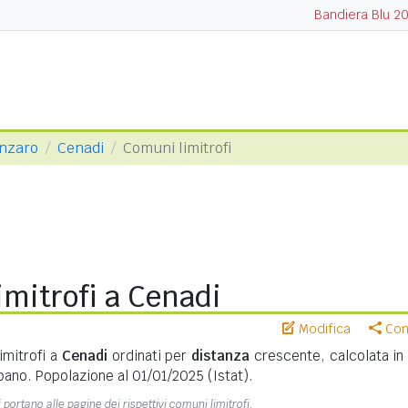
Bandiera Blu 2
anzaro
Cenadi
Comuni limitrofi
mitrofi a Cenadi
Modifica
Cond
imitrofi a
Cenadi
ordinati per
distanza
crescente, calcolata in
bano. Popolazione al 01/01/2025 (Istat).
 portano alle pagine dei rispettivi comuni limitrofi.