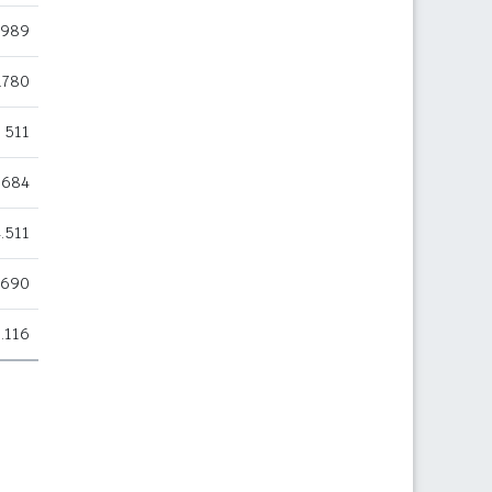
.989
.780
511
684
.511
.690
.116