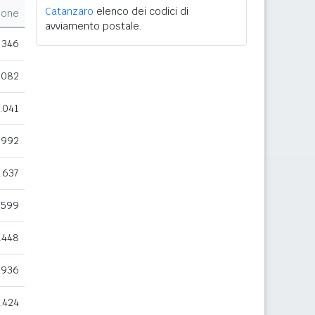
Catanzaro
elenco dei codici di
ione
avviamento postale.
346
.082
.041
992
.637
.599
.448
936
.424