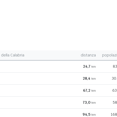
della Calabria
distanza
popolaz
24,7
83
km
28,4
30
km
67,2
63
km
73,0
58
km
94,5
168
km