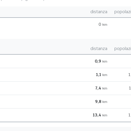
distanza
popolaz
0
km
distanza
popolaz
0,9
km
1,1
1
km
7,4
1
km
9,8
km
13,4
1
km