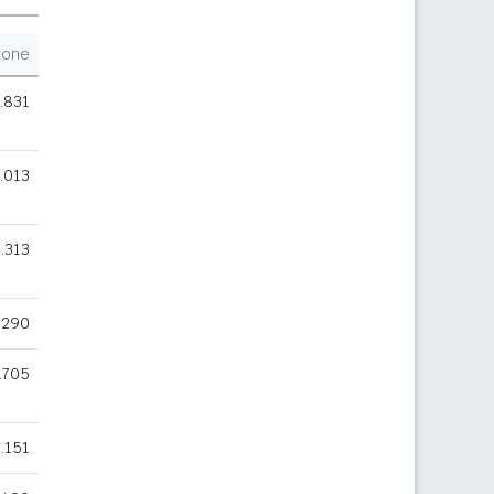
ione
.831
.013
.313
.290
.705
.151