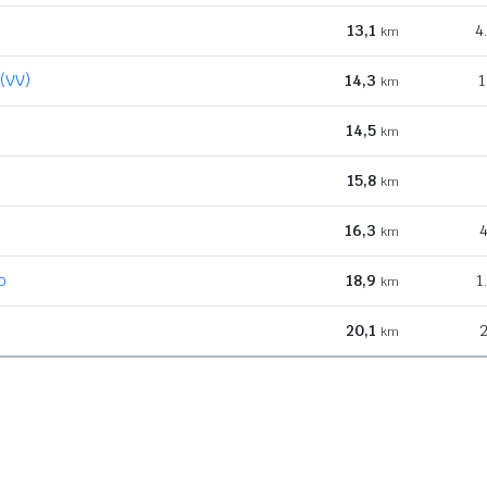
13,1
4
km
 (VV)
14,3
1
km
14,5
km
15,8
km
16,3
4
km
o
18,9
1
km
20,1
2
km