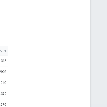
ione
.313
.906
.240
.372
.779