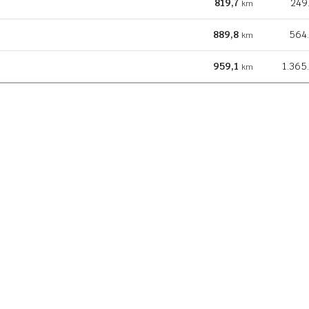
819,7
249
km
889,8
564
km
959,1
1.365
km