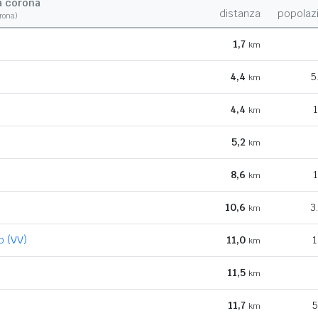
a corona
distanza
popolaz
orona)
1,7
km
e
4,4
5
km
4,4
1
km
5,2
km
8,6
1
km
10,6
3
km
o (VV)
11,0
1
km
11,5
km
11,7
5
km