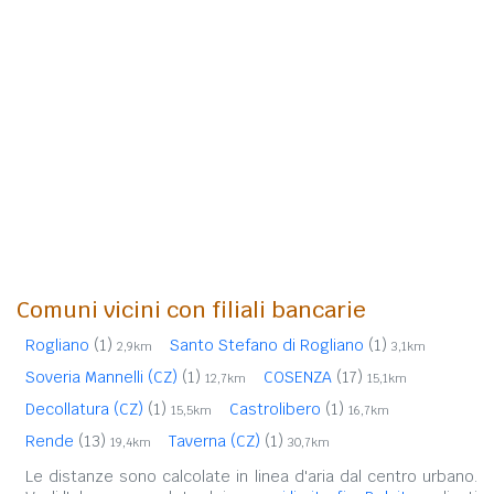
Comuni vicini con filiali bancarie
Rogliano
(1)
Santo Stefano di Rogliano
(1)
2,9km
3,1km
Soveria Mannelli (CZ)
(1)
COSENZA
(17)
12,7km
15,1km
Decollatura (CZ)
(1)
Castrolibero
(1)
15,5km
16,7km
Rende
(13)
Taverna (CZ)
(1)
19,4km
30,7km
Le distanze sono calcolate in linea d'aria dal centro urbano.