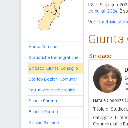
L'8 e 9 giugno 2024
comunali 2024
. È s
Vedi l'
archivio stori
Giunta
Home Comune
Sindaco
Statistiche Demografiche
Sindaco, Giunta, Consiglio
D
5
Storico Elezioni Comunali
Da
D
Fatturazione elettronica
Nata a Cosenza (C
Scuole Parenti
Titolo di Studio:
Banche Parenti
Categoria Profes
Rischio Sismico
Commerciali e Ba