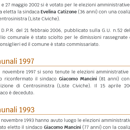
6 e 27 maggio 2002 si è votato per le elezioni amministrative
a eletta la sindaca
Evelina Catizone
(36 anni)
con una coali
entrosinistra (Liste Civiche).
D.P.R. del 21 febbraio 2006, pubblicato sulla G.U. n.52 de
lio comunale è stato sciolto per le dimissioni rassegnate 
nsiglieri ed il comune è stato commissariato.
munali 1997
16 novembre 1997 si sono tenute le elezioni amministrative
to riconfermato il sindaco
Giacomo Mancini
(81 anni)
con
lizione di Centrosinistra (Liste Civiche). Il 15 aprile 20
daco è deceduto.
munali 1993
1 novembre 1993 hanno avuto luogo le elezioni amministrati
ato eletto il sindaco
Giacomo Mancini
(77 anni)
con la coali