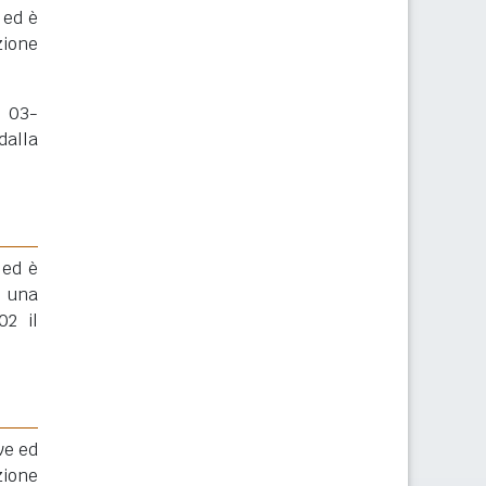
 ed è
zione
l 03-
dalla
 ed è
 una
02 il
ve ed
zione