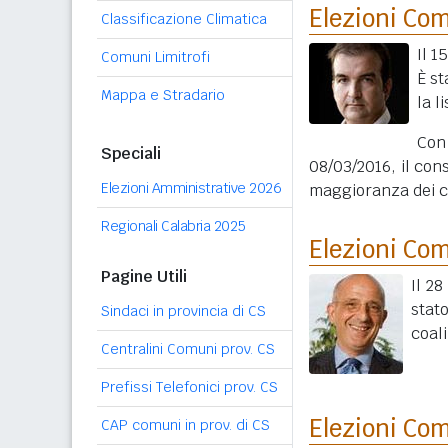
Elezioni Co
Classificazione Climatica
Il 1
Comuni Limitrofi
È st
Mappa e Stradario
la l
Con
Speciali
08/03/2016, il con
Elezioni Amministrative 2026
maggioranza dei co
Regionali Calabria 2025
Elezioni Co
Pagine Utili
Il 2
stat
Sindaci in provincia di CS
coali
Centralini Comuni prov. CS
Prefissi Telefonici prov. CS
Elezioni Co
CAP comuni in prov. di CS