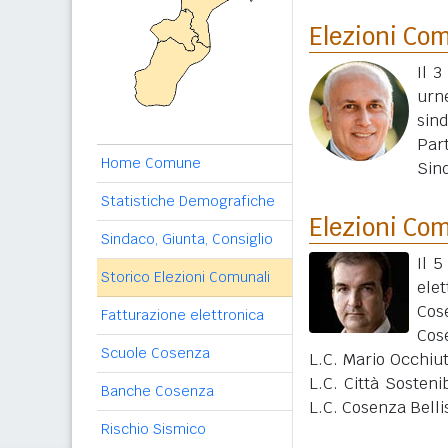
Elezioni Co
Il 3
urn
sin
Par
Home Comune
Sin
Statistiche Demografiche
Elezioni Co
Sindaco, Giunta, Consiglio
Il 
Storico Elezioni Comunali
elet
Cos
Fatturazione elettronica
Cos
Scuole Cosenza
L.C. Mario Occhiu
L.C. Città Sosteni
Banche Cosenza
L.C. Cosenza Belli
Rischio Sismico