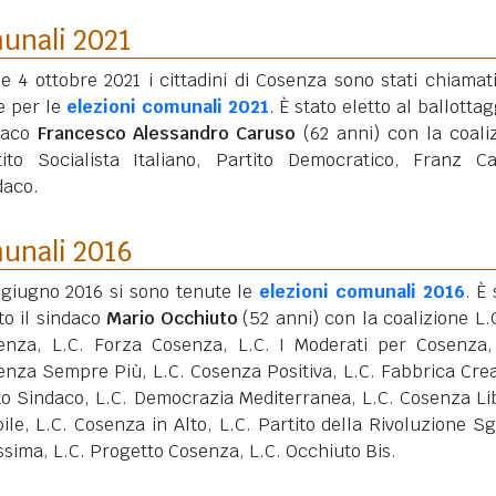
munali 2021
 e 4 ottobre 2021 i cittadini di Cosenza sono stati chiamati
e per le
elezioni comunali 2021
. È stato eletto al ballottag
daco
Francesco Alessandro Caruso
(62 anni)
con la coali
tito Socialista Italiano, Partito Democratico, Franz C
daco.
munali 2016
5 giugno 2016 si sono tenute le
elezioni comunali 2016
. È 
to il sindaco
Mario Occhiuto
(52 anni)
con la coalizione L.
enza, L.C. Forza Cosenza, L.C. I Moderati per Cosenza,
enza Sempre Più, L.C. Cosenza Positiva, L.C. Fabbrica Crea
to Sindaco, L.C. Democrazia Mediterranea, L.C. Cosenza Li
bile, L.C. Cosenza in Alto, L.C. Partito della Rivoluzione Sg
ssima, L.C. Progetto Cosenza, L.C. Occhiuto Bis.