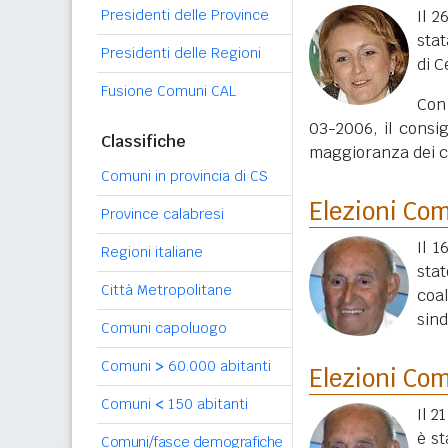
Presidenti delle Province
Il 2
stat
Presidenti delle Regioni
di C
Fusione Comuni CAL
Con 
03-2006, il consig
Classifiche
maggioranza dei co
Comuni in provincia di CS
Elezioni Co
Province calabresi
Il 
Regioni italiane
sta
Città Metropolitane
coa
sin
Comuni capoluogo
Comuni
>
60.000 abitanti
Elezioni Co
Comuni
<
150 abitanti
Il 2
è st
Comuni/fasce demografiche