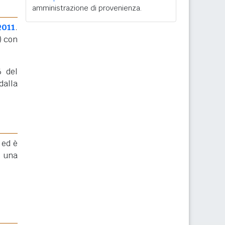
amministrazione di provenienza.
2011
.
)
con
6 del
dalla
 ed è
una