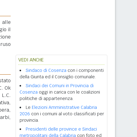
 alle
gio il
zione
aruso
VEDI ANCHE
Sindaco di Cosenza
con i componenti
della Giunta ed il Consiglio comunale.
stato
Sindaci dei Comuni in Provincia di
C. Ok
Cosenza
oggi in carica con le coalizioni
 L.C.
politiche di appartenenza.
tiva,
Le
Elezioni Amministrative Calabria
bera,
2026
con i comuni al voto classificati per
arbi,
provincia.
Presidenti delle province e Sindaci
metropolitani della Calabria
con foto ed