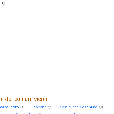
 SI.
ni dei comuni vicini
astrolibero
Lappano
Castiglione Cosentino
4,8km
5,5km
5,8km