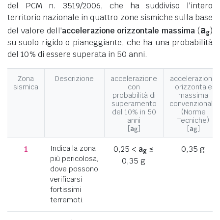
del PCM n. 3519/2006, che ha suddiviso l'intero
territorio nazionale in quattro zone sismiche sulla base
a
del valore dell'
accelerazione orizzontale massima
(
)
g
su suolo rigido o pianeggiante, che ha una probabilità
del 10% di essere superata in 50 anni.
Zona
Descrizione
accelerazione
accelerazione
sismica
con
orizzontale
probabilità di
massima
superamento
convenzionale
del 10% in 50
(Norme
anni
Tecniche)
[
a
]
[
a
]
g
g
1
Indica la zona
0,25 <
a
≤
0,35 g
g
più pericolosa,
0,35 g
dove possono
verificarsi
fortissimi
terremoti.