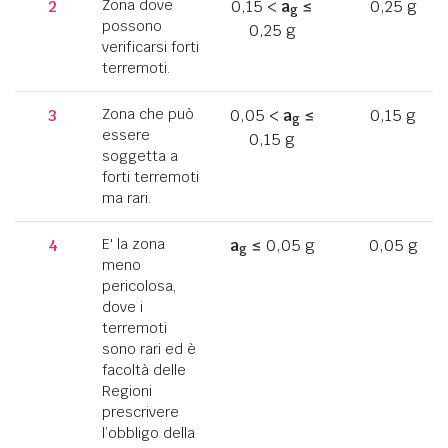
2
Zona dove
0,15 <
a
≤
0,25 g
g
possono
0,25 g
verificarsi forti
terremoti.
3
Zona che può
0,05 <
a
≤
0,15 g
g
essere
0,15 g
soggetta a
forti terremoti
ma rari.
4
E' la zona
a
≤ 0,05 g
0,05 g
g
meno
pericolosa,
dove i
terremoti
sono rari ed è
facoltà delle
Regioni
prescrivere
l’obbligo della