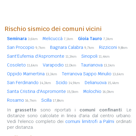
Rischio sismico dei comuni vicini
Seminara
Melicuccà
Gioia Tauro
3,6km
7,1km
7,3km
San Procopio
Bagnara Calabra
Rizziconi
9,7km
9,7km
9,8km
Sant'Eufemia d'Aspromonte
Sinopoli
11,3km
11,4km
Cosoleto
Varapodio
Taurianova
11,6km
12,0km
13,1km
Oppido Mamertina
Terranova Sappo Minulio
13,3km
13,6km
San Ferdinando
Scido
Delianuova
14,3km
14,9km
15,4km
Santa Cristina d'Aspromonte
Molochio
15,5km
16,0km
Rosarno
Scilla
16,7km
17,8km
In
grassetto
sono riportati i
comuni confinanti
. Le
distanze sono calcolate in linea d'aria dal centro urbano.
Vedi l'elenco completo dei
comuni limitrofi a Palmi
ordinati
per distanza.