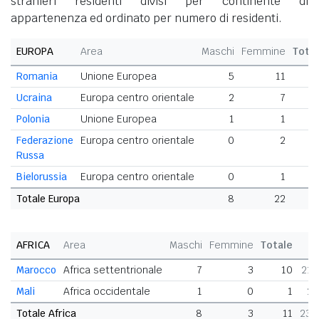
stranieri residenti divisi per continente di
appartenenza ed ordinato per numero di residenti.
EUROPA
Area
Maschi
Femmine
Tota
Romania
Unione Europea
5
11
Ucraina
Europa centro orientale
2
7
Polonia
Unione Europea
1
1
Federazione
Europa centro orientale
0
2
Russa
Bielorussia
Europa centro orientale
0
1
Totale Europa
8
22
3
AFRICA
Area
Maschi
Femmine
Totale
Marocco
Africa settentrionale
7
3
10
21,
Mali
Africa occidentale
1
0
1
2,
Totale Africa
8
3
11
23,