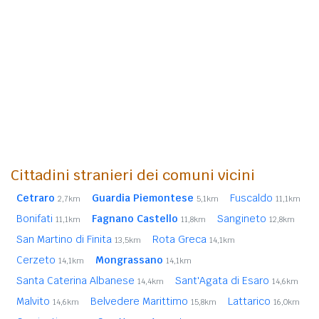
Cittadini stranieri dei comuni vicini
Cetraro
Guardia Piemontese
Fuscaldo
2,7km
5,1km
11,1km
Bonifati
Fagnano Castello
Sangineto
11,1km
11,8km
12,8km
San Martino di Finita
Rota Greca
13,5km
14,1km
Cerzeto
Mongrassano
14,1km
14,1km
Santa Caterina Albanese
Sant'Agata di Esaro
14,4km
14,6km
Malvito
Belvedere Marittimo
Lattarico
14,6km
15,8km
16,0km