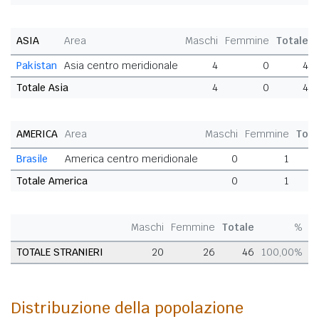
ASIA
Area
Maschi
Femmine
Totale
Pakistan
Asia centro meridionale
4
0
4
Totale Asia
4
0
4
AMERICA
Area
Maschi
Femmine
Tota
Brasile
America centro meridionale
0
1
Totale America
0
1
Maschi
Femmine
Totale
%
TOTALE STRANIERI
20
26
46
100,00%
Distribuzione della popolazione