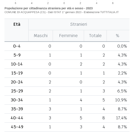
Età
Stranieri
Maschi
Femmine
Totale
%
0-4
0
0
0
0,0%
5-9
1
1
2
4,3%
10-14
0
2
2
4,3%
15-19
0
1
1
2,2%
20-24
2
0
2
4,3%
25-29
2
1
3
6,5%
30-34
1
4
5
10,9%
35-39
3
1
4
8,7%
40-44
3
5
8
17,4%
45-49
1
3
4
8,7%