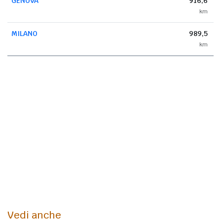
GENOVA
916,6
km
MILANO
989,5
km
Vedi anche