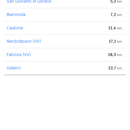
San Giovanni di Gerace
5,2
km
Mammola
7,2
km
Caulonia
11,4
km
Nardodipace (VV)
17,1
km
Fabrizia (VV)
18,3
km
Galatro
22,7
km