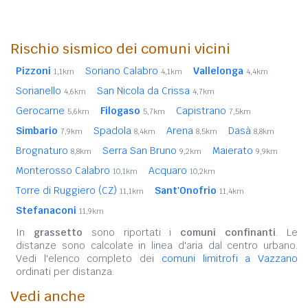
Rischio sismico dei comuni vicini
Pizzoni
Soriano Calabro
Vallelonga
1,1km
4,1km
4,4km
Sorianello
San Nicola da Crissa
4,6km
4,7km
Gerocarne
Filogaso
Capistrano
5,6km
5,7km
7,5km
Simbario
Spadola
Arena
Dasà
7,9km
8,4km
8,5km
8,8km
Brognaturo
Serra San Bruno
Maierato
8,8km
9,2km
9,9km
Monterosso Calabro
Acquaro
10,1km
10,2km
Torre di Ruggiero (CZ)
Sant'Onofrio
11,1km
11,4km
Stefanaconi
11,9km
In
grassetto
sono riportati i
comuni confinanti
. Le
distanze sono calcolate in linea d'aria dal centro urbano.
Vedi l'elenco completo dei
comuni limitrofi a Vazzano
ordinati per distanza.
Vedi anche