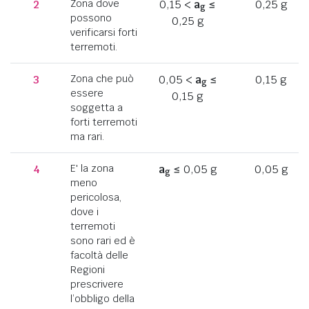
2
Zona dove
0,15 <
a
≤
0,25 g
g
possono
0,25 g
verificarsi forti
terremoti.
3
Zona che può
0,05 <
a
≤
0,15 g
g
essere
0,15 g
soggetta a
forti terremoti
ma rari.
4
E' la zona
a
≤ 0,05 g
0,05 g
g
meno
pericolosa,
dove i
terremoti
sono rari ed è
facoltà delle
Regioni
prescrivere
l’obbligo della