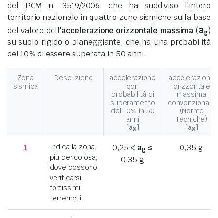
del PCM n. 3519/2006, che ha suddiviso l'intero
territorio nazionale in quattro zone sismiche sulla base
a
del valore dell'
accelerazione orizzontale massima
(
)
g
su suolo rigido o pianeggiante, che ha una probabilità
del 10% di essere superata in 50 anni.
Zona
Descrizione
accelerazione
accelerazione
sismica
con
orizzontale
probabilità di
massima
superamento
convenzionale
del 10% in 50
(Norme
anni
Tecniche)
[
a
]
[
a
]
g
g
1
Indica la zona
0,25 <
a
≤
0,35 g
g
più pericolosa,
0,35 g
dove possono
verificarsi
fortissimi
terremoti.