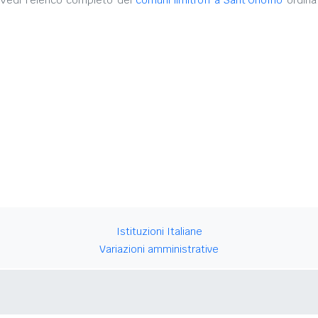
 Vedi l'elenco completo dei
comuni limitrofi a Sant'Onofrio
ordinat
Istituzioni Italiane
Variazioni amministrative