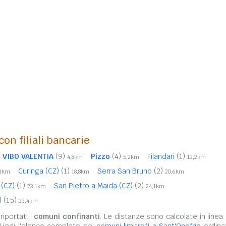
con filiali bancarie
VIBO VALENTIA
(9)
Pizzo
(4)
Filandari
(1)
4,8km
5,2km
13,2km
Curinga (CZ)
(1)
Serra San Bruno
(2)
,1km
18,8km
20,6km
o (CZ)
(1)
San Pietro a Maida (CZ)
(2)
23,1km
24,1km
)
(15)
33,4km
iportati i
comuni confinanti
. Le distanze sono calcolate in linea 