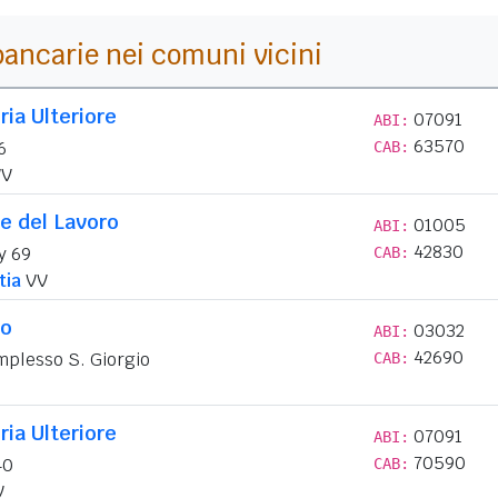
i bancarie nei comuni vicini
ria Ulteriore
07091
ABI:
63570
6
CAB:
V
e del Lavoro
01005
ABI:
42830
y 69
CAB:
tia
VV
no
03032
ABI:
42690
mplesso S. Giorgio
CAB:
ria Ulteriore
07091
ABI:
70590
40
CAB:
V