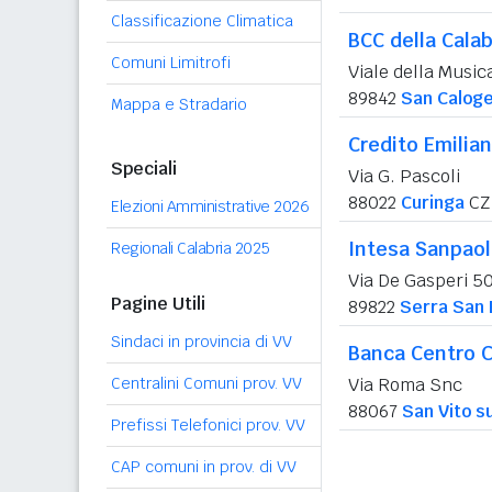
Classificazione Climatica
BCC della Calab
Comuni Limitrofi
Viale della Musica
89842
San Calog
Mappa e Stradario
Credito Emilia
Speciali
Via G. Pascoli
88022
Curinga
CZ
Elezioni Amministrative 2026
Intesa Sanpao
Regionali Calabria 2025
Via De Gasperi 5
Pagine Utili
89822
Serra San 
Sindaci in provincia di VV
Banca Centro C
Centralini Comuni prov. VV
Via Roma Snc
88067
San Vito su
Prefissi Telefonici prov. VV
CAP comuni in prov. di VV