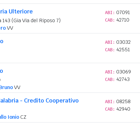
ria Ulteriore
07091
ABI:
42710
 143 (Gia Via del Riposo 7)
CAB:
ero
VV
no
03032
ABI:
42551
CAB:
lo
03069
ABI:
42743
0
CAB:
Bruno
VV
alabria - Credito Cooperativo
08258
ABI:
42940
CAB:
llo Ionio
CZ