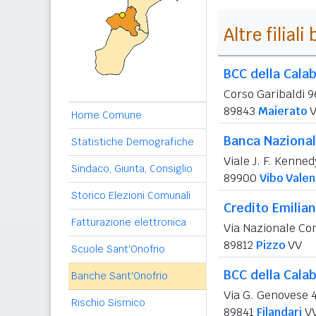
Altre filial
BCC della Calab
Corso Garibaldi 9
89843
Maierato
V
Home Comune
Banca Nazional
Statistiche Demografiche
Viale J. F. Kenned
Sindaco, Giunta, Consiglio
89900
Vibo Valen
Storico Elezioni Comunali
Credito Emilia
Fatturazione elettronica
Via Nazionale Co
89812
Pizzo
VV
Scuole Sant'Onofrio
BCC della Calab
Banche Sant'Onofrio
Via G. Genovese 
Rischio Sismico
89841
Filandari
V