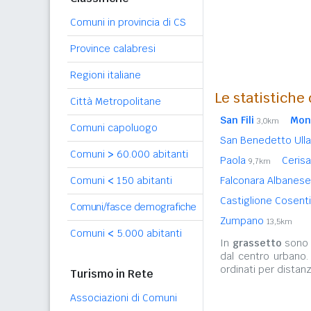
Comuni in provincia di CS
Province calabresi
Regioni italiane
Le statistiche
Città Metropolitane
San Fili
Mon
3,0km
Comuni capoluogo
San Benedetto Ull
Comuni
>
60.000 abitanti
Paola
Ceris
9,7km
Comuni
<
150 abitanti
Falconara Albanes
Castiglione Cosent
Comuni/fasce demografiche
Zumpano
13,5km
Comuni
<
5.000 abitanti
In
grassetto
sono r
dal centro urbano.
ordinati per distanz
Turismo in Rete
Associazioni di Comuni