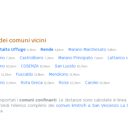
 dei comuni vicini
talto Uffugo
Rende
Marano Marchesato
4,4km
4,6km
5,8km
ano
Castrolibero
Marano Principato
Lattarico
7,3km
7,3km
7,6km
9
ano
COSENZA
San Lucido
10,1km
10,5km
10,7km
e
Fuscaldo
Mendicino
11,2km
11,8km
11,9km
ino
Rota Greca
Rose
Carolei
11,9km
12,0km
12,2km
13,5km
iportati i
comuni confinanti
. Le distanze sono calcolate in linea 
 Vedi l'elenco completo dei
comuni limitrofi a San Vincenzo La 
a.