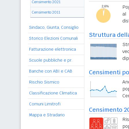
Censimento 2021
Po
Censimento 2011
al
dis
Sindaco, Giunta, Consiglio
Struttura dell
Storico Elezioni Comunali
St
Fatturazione elettronica
vec
di
Scuole pubbliche e pr.
Banche con ABI e CAB
Censimenti po
An
Rischio Sismico
po
Classificazione Climatica
Ce
Comuni Limitrofi
Censimento 2
Mappa e Stradario
Ri
po