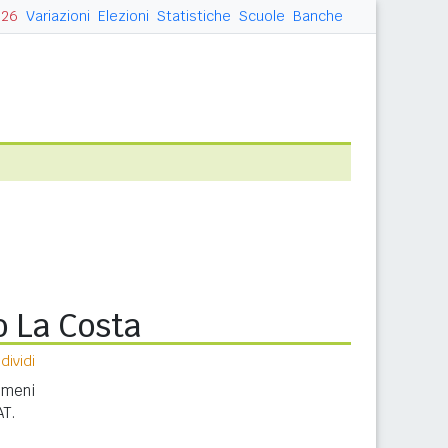
026
Variazioni
Elezioni
Statistiche
Scuole
Banche
 La Costa
ividi
nomeni
AT.