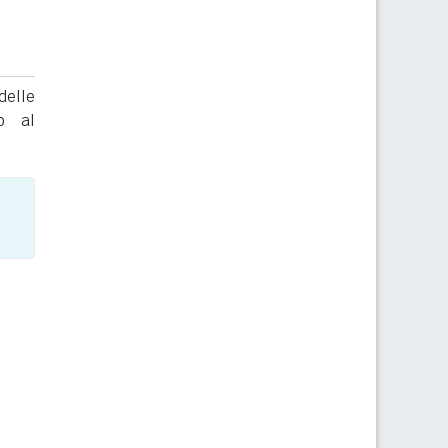
delle
to al