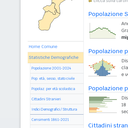
clicca sulla carti
Popolazione S
An
Gr
mi
Home Comune
Popolazione pe
Statistiche Demografiche
Di
cla
Popolazione 2001-2024
e v
Pop. età, sesso, stato civile
Popolazione p
Popolaz. per età scolastica
Dis
Cittadini Stranieri
18 
Indici Demografici / Struttura
sec
Censimenti 1861-2021
Cittadini stra