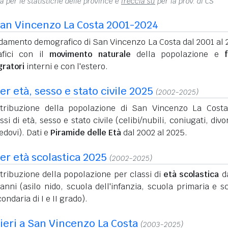
na per le statistiche delle province e
freccia su
per la prov. di CS
an Vincenzo La Costa 2001-2024
damento demografico di San Vincenzo La Costa dal 2001 al 
afici con il
movimento naturale
della popolazione e
f
gratori
interni e con l'estero.
r età, sesso e stato civile 2025
(2002-2025)
stribuzione della popolazione di San Vincenzo La Cost
ssi di età, sesso e stato civile (celibi/nubili, coniugati, divo
edovi). Dati e
Piramide delle Età
dal 2002 al 2025.
er età scolastica 2025
(2002-2025)
tribuzione della popolazione per classi di
età scolastica
da
anni (asilo nido, scuola dell'infanzia, scuola primaria e s
ondaria di I e II grado).
nieri a San Vincenzo La Costa
(2003-2025)