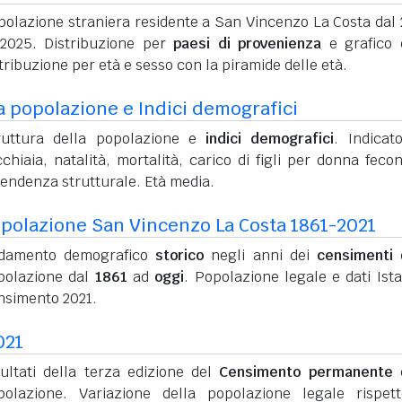
polazione straniera residente a San Vincenzo La Costa dal
 2025. Distribuzione per
paesi di provenienza
e grafico 
tribuzione per età e sesso con la piramide delle età.
a popolazione e Indici demografici
ruttura della popolazione e
indici demografici
. Indicato
chiaia, natalità, mortalità, carico di figli per donna feco
pendenza strutturale. Età media.
polazione San Vincenzo La Costa 1861-2021
damento demografico
storico
negli anni dei
censimenti
d
polazione dal
1861
ad
oggi
. Popolazione legale e dati Ista
nsimento 2021.
021
sultati della terza edizione del
Censimento permanente
d
polazione. Variazione della popolazione legale rispet