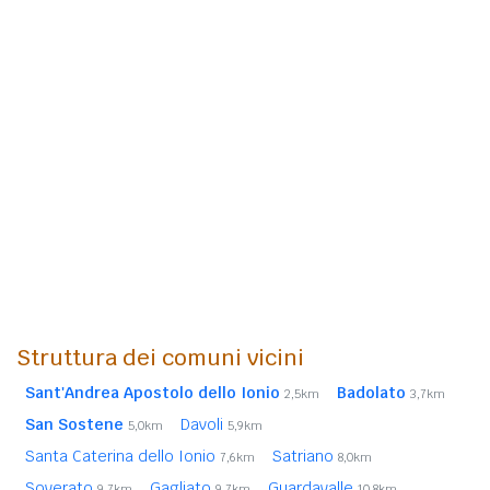
Struttura dei comuni vicini
Sant'Andrea Apostolo dello Ionio
Badolato
2,5km
3,7km
San Sostene
Davoli
5,0km
5,9km
Santa Caterina dello Ionio
Satriano
7,6km
8,0km
Soverato
Gagliato
Guardavalle
9,7km
9,7km
10,8km