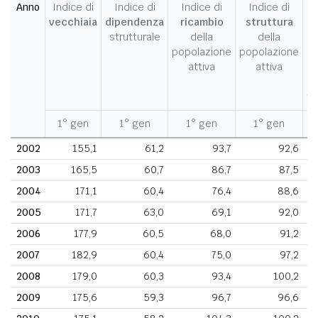
Anno
Indice di
Indice di
Indice di
Indice di
I
vecchiaia
dipendenza
ricambio
struttura
strutturale
della
della
c
popolazione
popolazione
d
attiva
attiva
d
fe
1° gen
1° gen
1° gen
1° gen
1
2002
155,1
61,2
93,7
92,6
2003
165,5
60,7
86,7
87,5
2004
171,1
60,4
76,4
88,6
2005
171,7
63,0
69,1
92,0
2006
177,9
60,5
68,0
91,2
2007
182,9
60,4
75,0
97,2
2008
179,0
60,3
93,4
100,2
2009
175,6
59,3
96,7
96,6