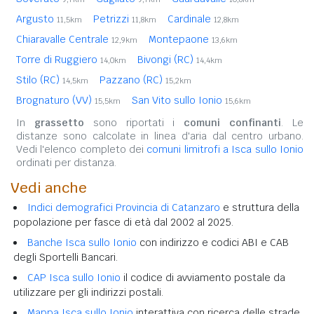
Argusto
Petrizzi
Cardinale
11,5km
11,8km
12,8km
Chiaravalle Centrale
Montepaone
12,9km
13,6km
Torre di Ruggiero
Bivongi (RC)
14,0km
14,4km
Stilo (RC)
Pazzano (RC)
14,5km
15,2km
Brognaturo (VV)
San Vito sullo Ionio
15,5km
15,6km
In
grassetto
sono riportati i
comuni confinanti
. Le
distanze sono calcolate in linea d'aria dal centro urbano.
Vedi l'elenco completo dei
comuni limitrofi a Isca sullo Ionio
ordinati per distanza.
Vedi anche
Indici demografici Provincia di Catanzaro
e struttura della
popolazione per fasce di età dal 2002 al 2025.
Banche Isca sullo Ionio
con indirizzo e codici ABI e CAB
degli Sportelli Bancari.
CAP Isca sullo Ionio
il codice di avviamento postale da
utilizzare per gli indirizzi postali.
Mappa Isca sullo Ionio
interattiva con ricerca delle strade