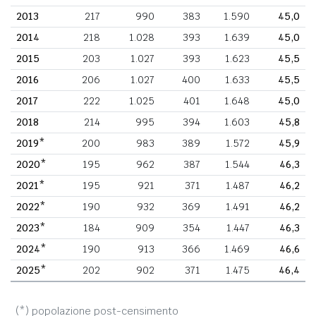
2013
217
990
383
1.590
45,0
2014
218
1.028
393
1.639
45,0
2015
203
1.027
393
1.623
45,5
2016
206
1.027
400
1.633
45,5
2017
222
1.025
401
1.648
45,0
2018
214
995
394
1.603
45,8
2019*
200
983
389
1.572
45,9
2020*
195
962
387
1.544
46,3
2021*
195
921
371
1.487
46,2
2022*
190
932
369
1.491
46,2
2023*
184
909
354
1.447
46,3
2024*
190
913
366
1.469
46,6
2025*
202
902
371
1.475
46,4
(*) popolazione post-censimento