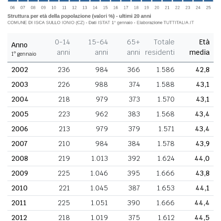
0-14
15-64
65+
Totale
Età
Anno
anni
anni
anni
residenti
media
1° gennaio
2002
236
984
366
1.586
42,8
2003
226
988
374
1.588
43,1
2004
218
979
373
1.570
43,1
2005
223
962
383
1.568
43,4
2006
213
979
379
1.571
43,4
2007
210
984
384
1.578
43,9
2008
219
1.013
392
1.624
44,0
2009
225
1.046
395
1.666
43,8
2010
221
1.045
387
1.653
44,1
2011
225
1.051
390
1.666
44,4
2012
218
1.019
375
1.612
44,5