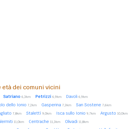
 età dei comuni vicini
Satriano
Petrizzi
Davoli
6,3km
6,9km
6,9km
lo dello Ionio
Gasperina
San Sostene
7,2km
7,3km
7,6km
gliato
Stalettì
Isca sullo Ionio
Argusto
7,8km
9,0km
9,7km
10,0km
lermiti
Centrache
Olivadi
11,0km
11,3km
11,8km