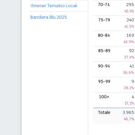
70-74
295
Itinerari Tematici Locali
45,4%
Bandiera Blu 2025
75-79
240
41,3%
80-84
169
43,9%
85-89
92
37,4%
90-94
41
36,6%
95-99
9
28,1%
100+
4
57,1%
Totale
3.965
46,7%