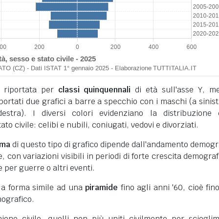
 riportata per
classi quinquennali
di età sull'asse Y, m
iportati due grafici a barre a specchio con i maschi (a sinist
stra). I diversi colori evidenziano la distribuzione 
to civile: celibi e nubili, coniugati, vedovi e divorziati.
rma
di questo tipo di grafico dipende dall'andamento demogr
 con variazioni visibili in periodi di forte crescita demograf
e per guerre o altri eventi.
 la forma simile ad una
piramide
fino agli anni '60, cioè fino
ografico.
unione civile, quelli non più uniti civilmente per sciogli