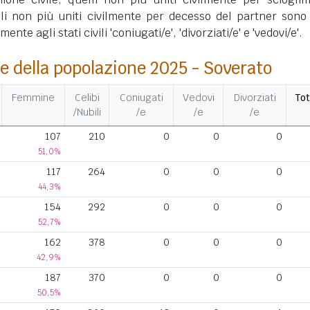
lli non più uniti civilmente per decesso del partner sono 
nte agli stati civili 'coniugati/e', 'divorziati/e' e 'vedovi/e'.
e della popolazione 2025 - Soverato
Femmine
Celibi
Coniugati
Vedovi
Divorziati
Tot
/Nubili
/e
/e
/e
107
210
0
0
0
51,0%
117
264
0
0
0
44,3%
154
292
0
0
0
52,7%
162
378
0
0
0
42,9%
187
370
0
0
0
50,5%