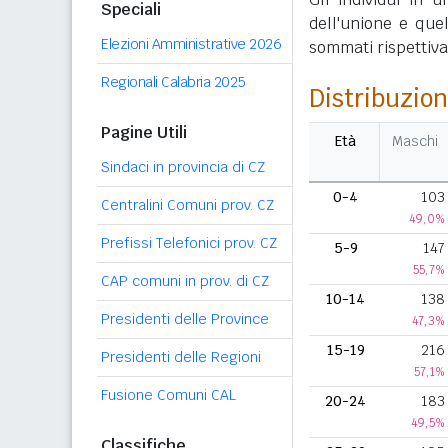
Speciali
dell'unione e que
Elezioni Amministrative 2026
sommati rispettivame
Regionali Calabria 2025
Distribuzion
Pagine Utili
Età
Maschi
Sindaci in provincia di CZ
0-4
103
Centralini Comuni prov. CZ
49,0%
Prefissi Telefonici prov. CZ
5-9
147
55,7%
CAP comuni in prov. di CZ
10-14
138
Presidenti delle Province
47,3%
15-19
216
Presidenti delle Regioni
57,1%
Fusione Comuni CAL
20-24
183
49,5%
Classifiche