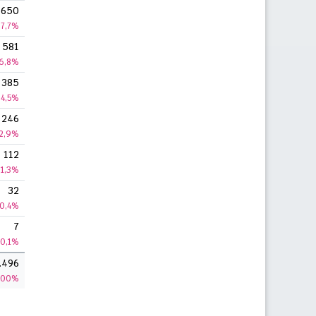
650
7,7%
581
6,8%
385
4,5%
246
2,9%
112
1,3%
32
0,4%
7
0,1%
.496
100%