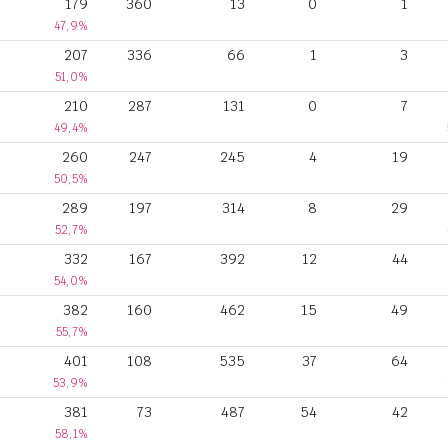
179
360
13
0
1
47,9%
207
336
66
1
3
51,0%
210
287
131
0
7
49,4%
260
247
245
4
19
50,5%
289
197
314
8
29
52,7%
332
167
392
12
44
54,0%
382
160
462
15
49
55,7%
401
108
535
37
64
53,9%
381
73
487
54
42
58,1%