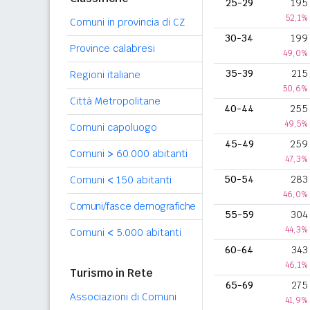
25-29
195
52,1%
Comuni in provincia di CZ
30-34
199
Province calabresi
49,0%
35-39
215
Regioni italiane
50,6%
Città Metropolitane
40-44
255
49,5%
Comuni capoluogo
45-49
259
Comuni
>
60.000 abitanti
47,3%
50-54
283
Comuni
<
150 abitanti
46,0%
Comuni/fasce demografiche
55-59
304
44,3%
Comuni
<
5.000 abitanti
60-64
343
46,1%
Turismo in Rete
65-69
275
Associazioni di Comuni
41,9%