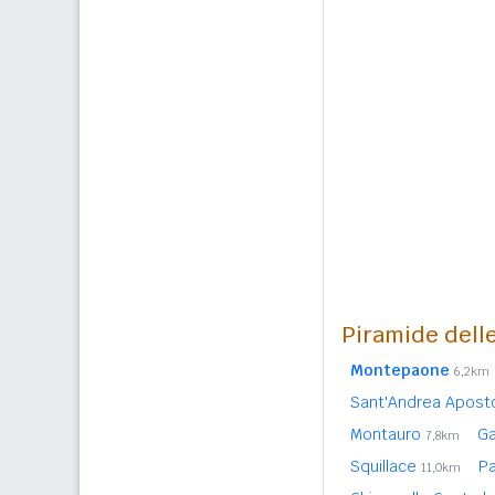
Piramide delle
Montepaone
6,2km
Sant'Andrea Aposto
Montauro
Ga
7,8km
Squillace
Pa
11,0km