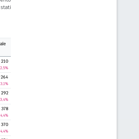
stati
ale
210
2,5%
264
3,1%
292
3,4%
378
4,4%
370
4,4%