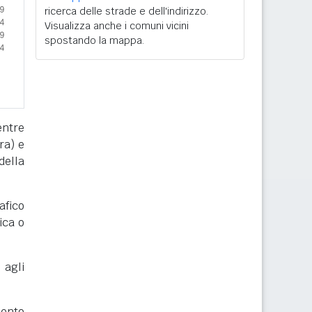
ricerca delle strade e dell'indirizzo.
Visualizza anche i comuni vicini
spostando la mappa.
entre
ra) e
della
afico
ica o
 agli
mento