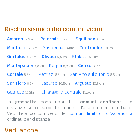
Rischio sismico dei comuni vicini
Amaroni
Palermiti
Squillace
2,2km
3,2km
4,5km
Montauro
Gasperina
Centrache
5,5km
5,6km
5,8km
Girifalco
Olivadi
Stalettì
6,2km
6,5km
6,8km
Montepaone
Borgia
Cenadi
6,8km
6,9km
7,4km
Cortale
Petrizzi
San Vito sullo Ionio
8,4km
8,4km
8,5km
San Floro
Jacurso
Argusto
8,5km
10,5km
10,9km
Gagliato
Chiaravalle Centrale
11,2km
11,5km
In
grassetto
sono riportati i
comuni confinanti
. Le
distanze sono calcolate in linea d'aria dal centro urbano.
Vedi l'elenco completo dei
comuni limitrofi a Vallefiorita
ordinati per distanza.
Vedi anche