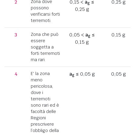
2
Zona dove
0,15 <
a
≤
0,25 g
g
possono
0,25 g
verificarsi forti
terremoti.
3
Zona che può
0,05 <
a
≤
0,15 g
g
essere
0,15 g
soggetta a
forti terremoti
ma rari.
4
E' la zona
a
≤ 0,05 g
0,05 g
g
meno
pericolosa,
dove i
terremoti
sono rari ed è
facoltà delle
Regioni
prescrivere
l’obbligo della