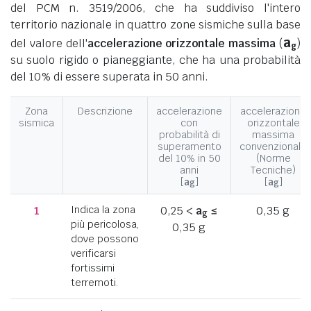
del PCM n. 3519/2006, che ha suddiviso l'intero
territorio nazionale in quattro zone sismiche sulla base
a
del valore dell'
accelerazione orizzontale massima
(
)
g
su suolo rigido o pianeggiante, che ha una probabilità
del 10% di essere superata in 50 anni.
Zona
Descrizione
accelerazione
accelerazione
sismica
con
orizzontale
probabilità di
massima
superamento
convenzionale
del 10% in 50
(Norme
anni
Tecniche)
[
a
]
[
a
]
g
g
1
Indica la zona
0,25 <
a
≤
0,35 g
g
più pericolosa,
0,35 g
dove possono
verificarsi
fortissimi
terremoti.